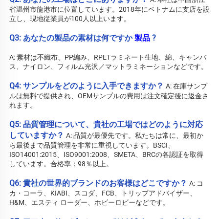
省温州市龍港市に位置しています。2018年にベトナムに支店を設
立し、現地従業員が100人以上います。 
Q3: あなたの製品の素材は何ですか 
製品 
?
A: 素材は不織布、PP編み、RPETラミネート生地、綿、キャンバ
ス、ナイロン、フィルム光沢／マットラミネーションなどです。 
Q4: サンプルをどのように入手できますか？ 
A: 在庫サンプ
ルは無料で提供され、OEMサンプルの費用は注文確定後に返金さ
れます。 
Q5: 品質管理について、貴社の工場ではどのように対応
していますか？ 
A: 品質が最優先です。私たちは常に、最初か
ら最後まで品質管理を非常に重視しています。BSCI、
ISO14001:2015、ISO9001:2008、SMETA、BRCの各認証を取得
しています。合格率：98％以上。 
Q6: 貴社の世界的ブランドのお客様はどこですか？ 
A: コ
カ・コーラ、KIABI、スコダ、FCB、トリップアドバイザー、
H&M、エスティ ローダー、ホビーロビーなどです。 