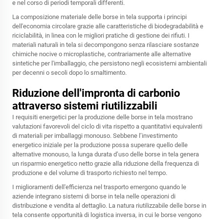
e nel corso di periodi temporali differenti.
La composizione materiale delle borse in tela supporta i principi
dell'economia circolare grazie alle caratteristiche di biodegradabilità e
riciclabilità, in linea con le migliori pratiche di gestione dei rifiuti. I
materiali naturali in tela si decompongono senza rilasciare sostanze
chimiche nocive o microplastiche, contrariamente alle alternative
sintetiche per l'imballaggio, che persistono negli ecosistemi ambientali
per decenni o secoli dopo lo smaltimento.
Riduzione dell'impronta di carbonio
attraverso sistemi riutilizzabili
I requisiti energetici per la produzione delle borse in tela mostrano
valutazioni favorevoli del ciclo di vita rispetto a quantitativi equivalenti
di materiali per imballaggi monouso. Sebbene l’investimento
energetico iniziale per la produzione possa superare quello delle
alternative monouso, la lunga durata d’uso delle borse in tela genera
un risparmio energetico netto grazie alla riduzione della frequenza di
produzione e del volume di trasporto richiesto nel tempo.
I miglioramenti dell'efficienza nel trasporto emergono quando le
aziende integrano sistemi di borse in tela nelle operazioni di
distribuzione e vendita al dettaglio. La natura riutilizzabile delle borse in
tela consente opportunità di logistica inversa, in cui le borse vengono