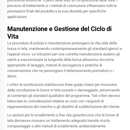
preferenze estetiche. Il peso della tela, la composizione delle fibre, i
processi di trattamento e i metodi di costruzione influenzano tutti le
prestazioni finali del prodotto e la sua idoneità per specifiche
applicazioni.
Manutenzione e Gestione del Ciclo di
Vita
Le procedure di pulizia e manutenzione prolungano la vita utile della
borsa in tela, mantenendo contemporaneamente gli standard igienici e
l'appeal visivo. Le istruzioni per una corretta manutenzione aiutano gli
utenti a massimizzare la longevità della borsa attraverso tecniche
appropriate di lavaggio, metodi di asciugatura e pratiche di
conservazione che ne prevengono il deterioramento prematuro o i
danni.
I criteri di sostituzione stabiliscono linee guida chiare per rimuovere
dalla circolazione le borse in tela usurate o danneggiate, preservando
al contempo gli standard qualitativi del programma. Tali criteri devono
bilanciare le considerazioni relative ai costi con i requisiti di
rappresentanza del marchio e gli obiettivi di soddisfazione del cliente.
Le opzioni per lo smaltimento a fine vita garantiscono che le borse di
tela dismesse ricevano un trattamento adeguato tramite riciclo,
compostaggio o altri metodi di smaltimento ambientalmente