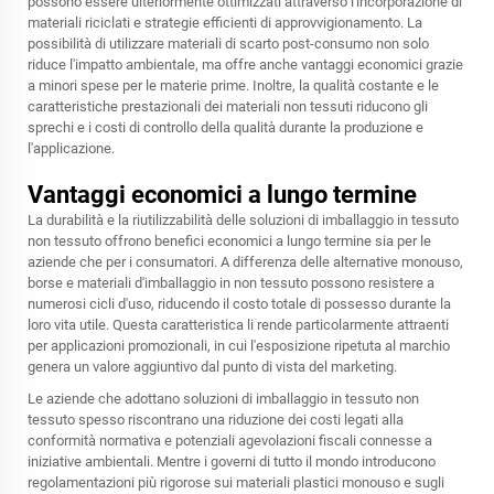
possono essere ulteriormente ottimizzati attraverso l'incorporazione di
materiali riciclati e strategie efficienti di approvvigionamento. La
possibilità di utilizzare materiali di scarto post-consumo non solo
riduce l'impatto ambientale, ma offre anche vantaggi economici grazie
a minori spese per le materie prime. Inoltre, la qualità costante e le
caratteristiche prestazionali dei materiali non tessuti riducono gli
sprechi e i costi di controllo della qualità durante la produzione e
l'applicazione.
Vantaggi economici a lungo termine
La durabilità e la riutilizzabilità delle soluzioni di imballaggio in tessuto
non tessuto offrono benefici economici a lungo termine sia per le
aziende che per i consumatori. A differenza delle alternative monouso,
borse e materiali d'imballaggio in non tessuto possono resistere a
numerosi cicli d'uso, riducendo il costo totale di possesso durante la
loro vita utile. Questa caratteristica li rende particolarmente attraenti
per applicazioni promozionali, in cui l'esposizione ripetuta al marchio
genera un valore aggiuntivo dal punto di vista del marketing.
Le aziende che adottano soluzioni di imballaggio in tessuto non
tessuto spesso riscontrano una riduzione dei costi legati alla
conformità normativa e potenziali agevolazioni fiscali connesse a
iniziative ambientali. Mentre i governi di tutto il mondo introducono
regolamentazioni più rigorose sui materiali plastici monouso e sugli