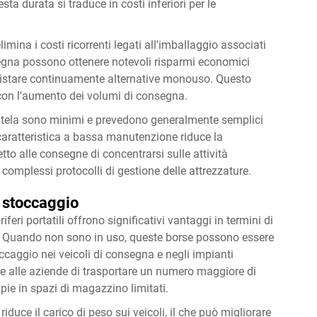
ta durata si traduce in costi inferiori per le
elimina i costi ricorrenti legati all'imballaggio associati
egna possono ottenere notevoli risparmi economici
uistare continuamente alternative monouso. Questo
on l'aumento dei volumi di consegna.
 in tela sono minimi e prevedono generalmente semplici
a caratteristica a bassa manutenzione riduce la
to alle consegne di concentrarsi sulle attività
complessi protocolli di gestione delle attrezzature.
o stoccaggio
oriferi portatili offrono significativi vantaggi in termini di
a. Quando non sono in uso, queste borse possono essere
ccaggio nei veicoli di consegna e negli impianti
te alle aziende di trasportare un numero maggiore di
ie in spazi di magazzino limitati.
 riduce il carico di peso sui veicoli, il che può migliorare