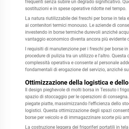
frequenti senza subire un degrado significativo. Ques
sostituzioni e in spese operative ridotte nel tempo.
La natura riutilizzabile dei freschi per borse in tela 
ai contenitori termici monouso. Le aziende di cons
investendo in borse termiche durevoli anziché acq
vantaggio economico diventa ancora più evidente c
I requisiti di manutenzione per i freschi per borse
procedure di pulizia tra un utilizzo e l'altro. Quest
complessità operativa e consente al personale addet
fondamentali di erogazione del servizio, anziché su 
Ottimizzazione della logistica e dell
Il design pieghevole di molti
borsa in Tessuto
i frig
spazio di stoccaggio per le operazioni di consegn
piegate piatte, massimizzando l’efficienza dello sto
logistici. Questa ottimizzazione degli spazi consen
borse per veicolo e di immagazzinare scorte più amp
La costruzione leggera dei frigoriferi portatili in tela