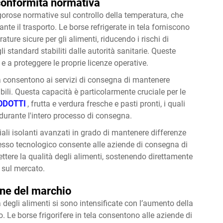
conformità normativa
gorose normative sul controllo della temperatura, che
te il trasporto. Le borse refrigerate in tela forniscono
ure sicure per gli alimenti, riducendo i rischi di
 standard stabiliti dalle autorità sanitarie. Queste
e a proteggere le proprie licenze operative.
lità consentono ai servizi di consegna di mantenere
ibili. Questa capacità è particolarmente cruciale per le
ODOTTI
, frutta e verdura fresche e pasti pronti, i quali
durante l'intero processo di consegna.
iali isolanti avanzati in grado di mantenere differenze
resso tecnologico consente alle aziende di consegna di
tere la qualità degli alimenti, sostenendo direttamente
 sul mercato.
one del marchio
 degli alimenti si sono intensificate con l’aumento della
 Le borse frigorifere in tela consentono alle aziende di