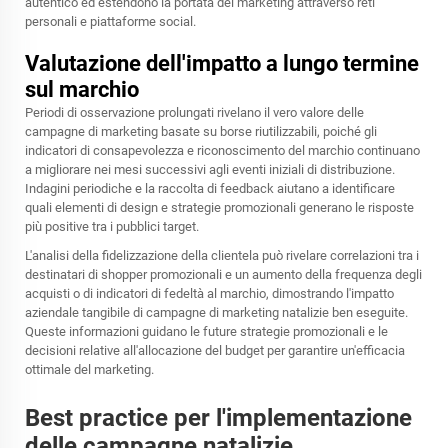
autentico ed estendono la portata del marketing attraverso reti
personali e piattaforme social.
Valutazione dell'impatto a lungo termine
sul marchio
Periodi di osservazione prolungati rivelano il vero valore delle
campagne di marketing basate su borse riutilizzabili, poiché gli
indicatori di consapevolezza e riconoscimento del marchio continuano
a migliorare nei mesi successivi agli eventi iniziali di distribuzione.
Indagini periodiche e la raccolta di feedback aiutano a identificare
quali elementi di design e strategie promozionali generano le risposte
più positive tra i pubblici target.
L'analisi della fidelizzazione della clientela può rivelare correlazioni tra i
destinatari di shopper promozionali e un aumento della frequenza degli
acquisti o di indicatori di fedeltà al marchio, dimostrando l'impatto
aziendale tangibile di campagne di marketing natalizie ben eseguite.
Queste informazioni guidano le future strategie promozionali e le
decisioni relative all'allocazione del budget per garantire un'efficacia
ottimale del marketing.
Best practice per l'implementazione
delle campagne natalizie