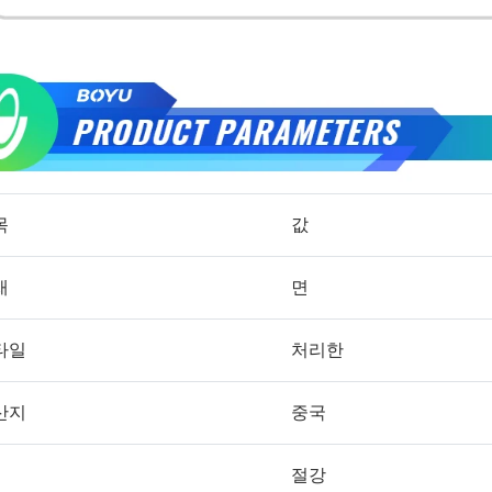
목
값
재
면
타일
처리한
산지
중국
절강