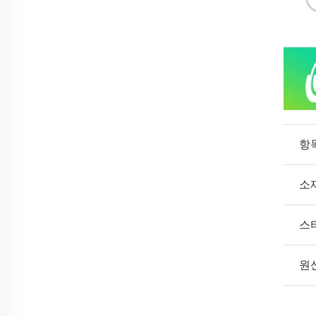
항
소
스
원