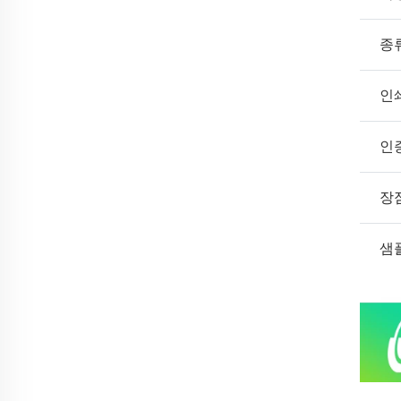
종
인
인
장
샘