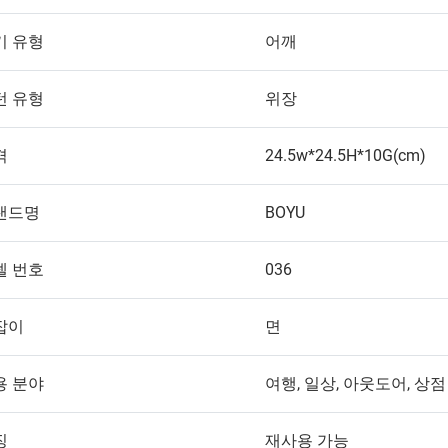
기 유형
어깨
턴 유형
위장
격
24.5w*24.5H*10G(cm)
랜드명
BOYU
델 번호
036
잡이
면
용 분야
여행, 일상, 아웃도어, 상점
징
재사용 가능