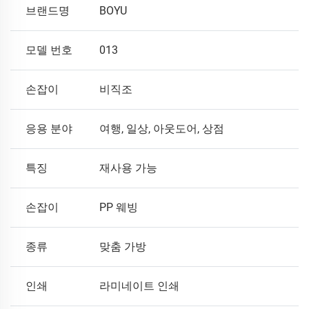
브랜드명
BOYU
모델 번호
013
손잡이
비직조
응용 분야
여행, 일상, 아웃도어, 상점
특징
재사용 가능
손잡이
PP 웨빙
종류
맞춤 가방
인쇄
라미네이트 인쇄