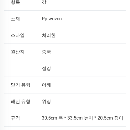
항목
값
소재
Pp woven
스타일
처리한
원산지
중국
절강
닫기 유형
어깨
패턴 유형
위장
규격
30.5cm 폭 * 33.5cm 높이 * 20.5cm 깊이