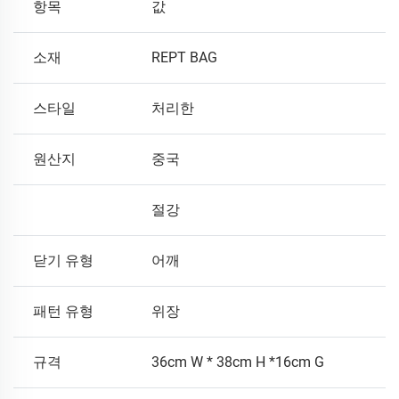
항목
값
소재
REPT BAG
스타일
처리한
원산지
중국
절강
닫기 유형
어깨
패턴 유형
위장
규격
36cm W * 38cm H *16cm G