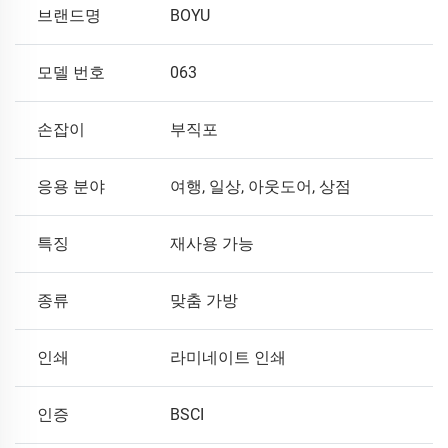
브랜드명
BOYU
모델 번호
063
손잡이
부직포
응용 분야
여행, 일상, 아웃도어, 상점
특징
재사용 가능
종류
맞춤 가방
인쇄
라미네이트 인쇄
인증
BSCI