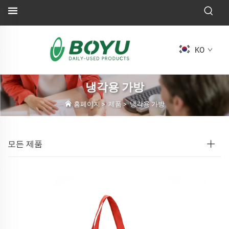
KO
냉각용 가방
홈페이지
>
제품
>
냉각용 가방
모든 제품