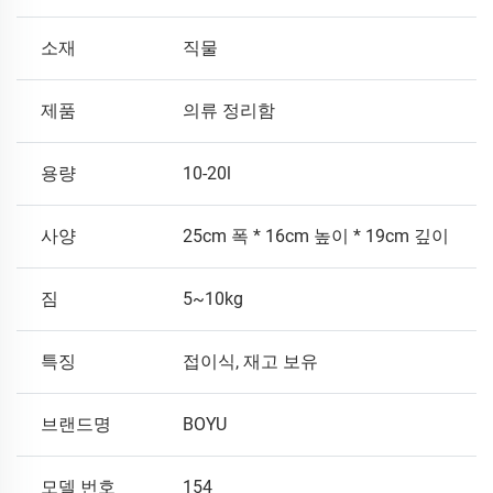
소재
직물
제품
의류 정리함
용량
10-20l
사양
25cm 폭 * 16cm 높이 * 19cm 깊이
짐
5~10kg
특징
접이식, 재고 보유
브랜드명
BOYU
모델 번호
154