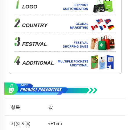
항목
값
차원 허용
<±1cm