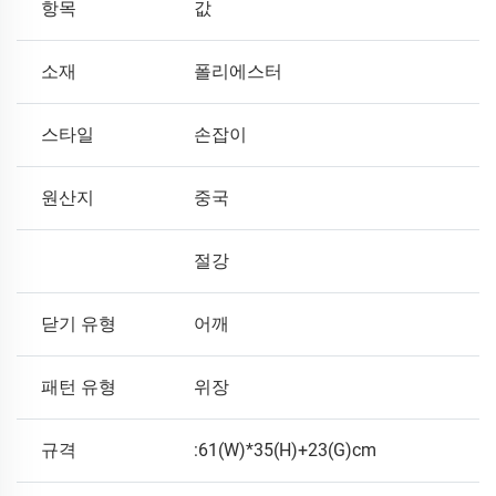
항목
값
소재
폴리에스터
스타일
손잡이
원산지
중국
절강
닫기 유형
어깨
패턴 유형
위장
규격
:61(W)*35(H)+23(G)cm