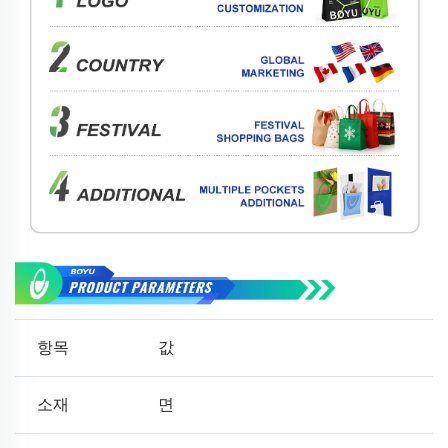
항목
값
소재
면