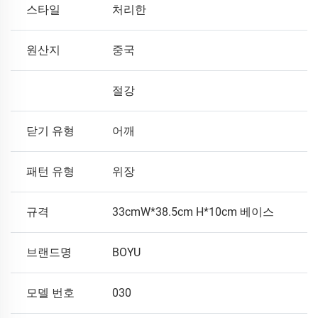
스타일
처리한
원산지
중국
절강
닫기 유형
어깨
패턴 유형
위장
규격
33cmW*38.5cm H*10cm 베이스
브랜드명
BOYU
모델 번호
030