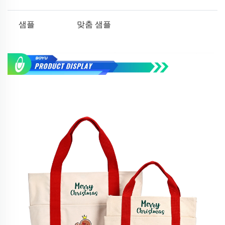
샘플
맞춤 샘플