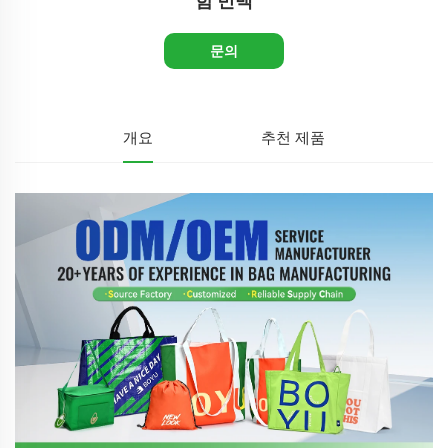
함 빈백
문의
개요
추천 제품