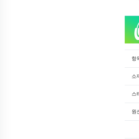
항
소
스
원