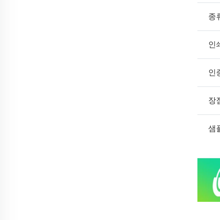
종
인
인
장
샘