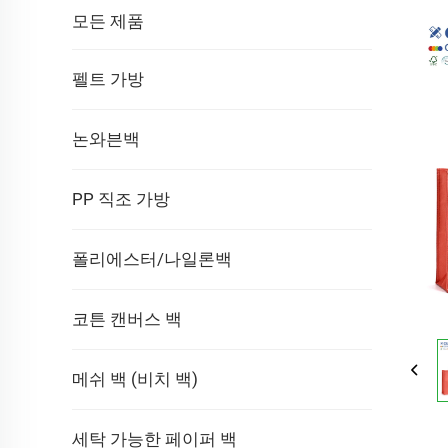
모든 제품
펠트 가방
논와븐백
PP 직조 가방
폴리에스터/나일론백
코튼 캔버스 백
메쉬 백 (비치 백)
세탁 가능한 페이퍼 백