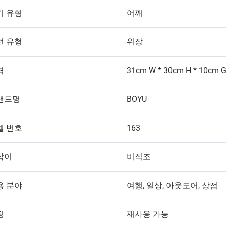
기 유형
어깨
턴 유형
위장
격
31cm W * 30cm H * 10cm 
랜드명
BOYU
델 번호
163
잡이
비직조
용 분야
여행, 일상, 아웃도어, 상점
징
재사용 가능