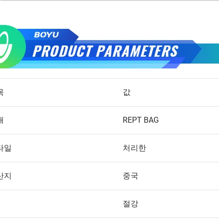
목
값
재
REPT BAG
타일
처리한
산지
중국
절강