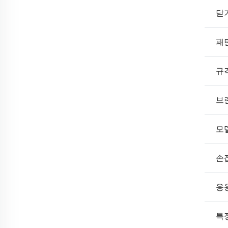
닫
패
규
브
모
손
응
특