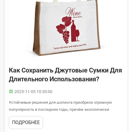
Как Сохранить Джутовые Сумки Для
Длительного Использования?
2025-11-05 10:30:00
Устойчивые решения для шопинга приобрели огромную
популярность в последние годы, причём экологически
ответственные потребители ищут альтернативы пластиковым
ПОДРОБНЕЕ
пакетам. Среди этих экологичных вариантов джутовая сумка
выделяется своей прочностью, биоразлагаемостью и...