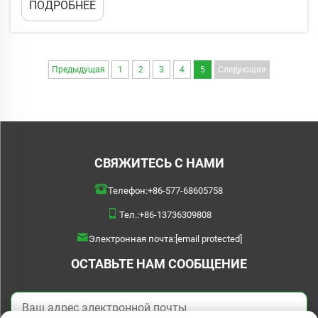
ПОДРОБНЕЕ
ищут альтернативы традиционной пластиковой упаковке,
которые позволят сократить их углеродный след...
Предыдущая
1
2
3
4
5
Следующая
СВЯЖИТЕСЬ С НАМИ
Телефон:
+86-577-68605758
Тел.:
+86-13736309808
Электронная почта:
[email protected]
ОСТАВЬТЕ НАМ СООБЩЕНИЕ