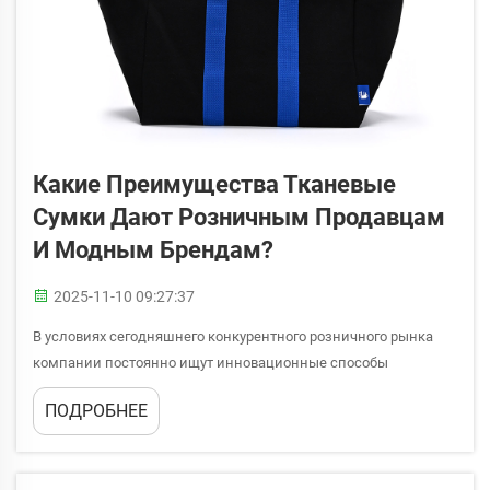
Какие Преимущества Тканевые
Сумки Дают Розничным Продавцам
И Модным Брендам?
2025-11-10 09:27:37
В условиях сегодняшнего конкурентного розничного рынка
компании постоянно ищут инновационные способы
повышения узнаваемости бренда, одновременно
ПОДРОБНЕЕ
предоставляя клиентам практическую пользу. Простая сумка-
шоппер превратилась в один из самых универсальных и
эффективных маркетинговых инструментов...