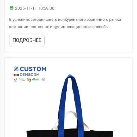
2025-11-11 10:59:00
В условиях сегодняшнего конкурентного розничного рынка
компании постоянно ищут инновационные способы
повышения узнаваемости бренда, одновременно
ПОДРОБНЕЕ
предоставляя клиентам практическую пользу. Простая сумка-
шоппер превратилась в один из самых универсальных и
эффективных маркетинговых инструментов...