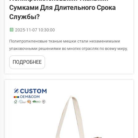
Сумками Для Длительного Срока
Службы?
2025-11-07 10:30:00
Полипропиленовые тканые мешки стали незаменимыми
упаковочными решениями во многих отраслях по всему миру,
обеспечивая прочность и универсальность, которым
ПОДРОБНЕЕ
немногие материалы могут сравниться. В то время как многие
компании и потребители рассматривают различные
экологически чистые альтернативы, включая...