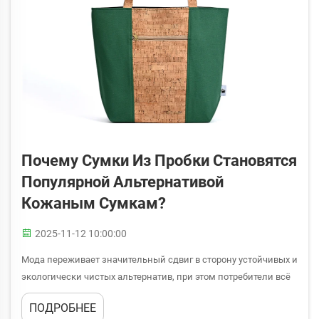
Почему Сумки Из Пробки Становятся
Популярной Альтернативой
Кожаным Сумкам?
2025-11-12 10:00:00
Мода переживает значительный сдвиг в сторону устойчивых и
экологически чистых альтернатив, при этом потребители всё
чаще ищут товары, соответствующие их экологическим
ПОДРОБНЕЕ
ценностям. Одним из самых заметных новшеств в этой