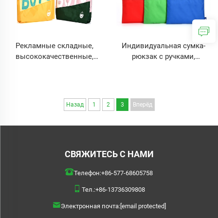
Рекламные складные,
Индивидуальная сумка-
высококачественные,
рюкзак с ручками,
многоразовые, недорогие,
водонепроницаемая
большие,
полиэстеровая
индивидуальные,
нейлоновая сумка с
сделанные вручную
ручками на заказ для
Назад
1
2
3
Вперёд
полиэстеровые сумки для
повседневного
покупок с логотипами
использования и покупок
СВЯЖИТЕСЬ С НАМИ
Телефон:
+86-577-68605758
Тел.:
+86-13736309808
Электронная почта:
[email protected]