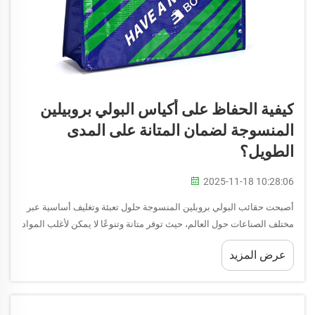
كيفية الحفاظ على أكياس البولي بروبيلين
المنسوجة لضمان المتانة على المدى
الطويل؟
2025-11-18 10:28:06
أصبحت حقائب البولي بروبلين المنسوجة حلول تعبئة وتغليف أساسية عبر
مختلف الصناعات حول العالم، حيث توفر متانة وتنوعًا لا يمكن لأغلب المواد
الأخرى مجاراته. وبينما يستكشف العديد من الشركات والمستهلكين بدائل
عرض المزيد
صديقة للبيئة مختلفة بما في ذلك ...