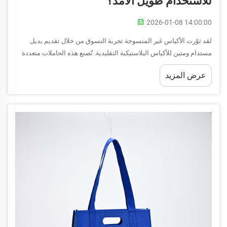
للاستخدام طويل الأمد؟
2026-01-08 14:00:00
لقد ثوّرت الأكياس غير المنسوجة تجربة التسوق من خلال تقديم بديل
مستدام ومتين للأكياس البلاستيكية التقليدية. تُصنع هذه الحاملات متعددة
الاستخدامات باستخدام عملية ربط متخصصة تُنتج أكياسًا قوية ومقاومة
عرض المزيد
للتمزق...