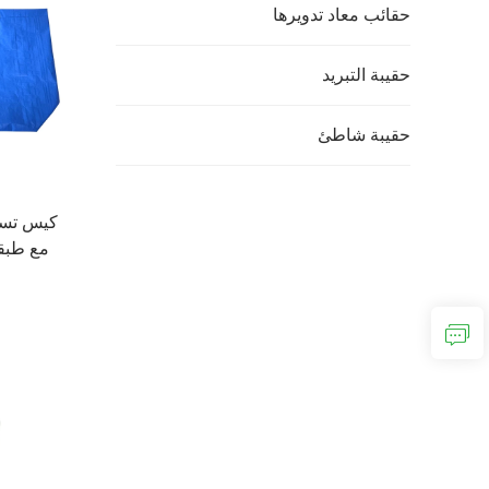
حقائب معاد تدويرها
حقيبة التبريد
حقيبة شاطئ
كيس تسو