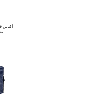
أكياس ق
مق