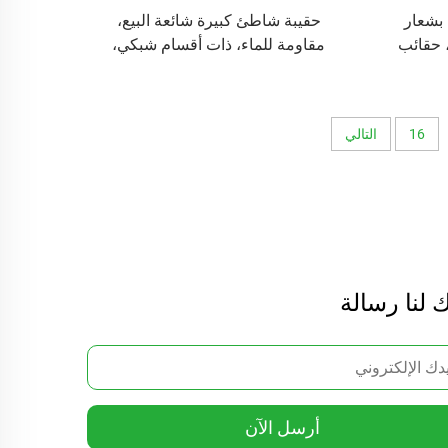
 بشعار
حقيبة شاطئ كبيرة شائعة البيع،
 حقائب
مقاومة للماء، ذات أقسام شبكي،
ئب يد
حقيبة يد خارجية مخصصة للنساء،
حقائب تسوق
16
التالي
 لنا رسالة
أرسل الآن