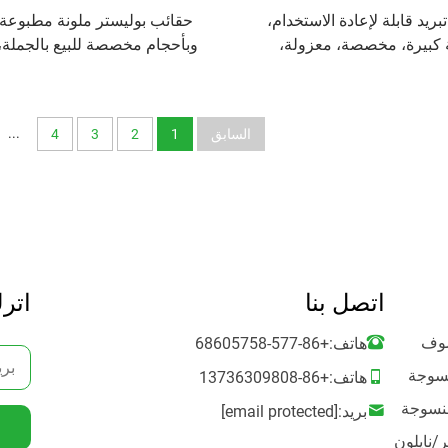
بريد قابلة لإعادة الاستخدام،
حقائب بوليستر ملونة مطبوعة
كبيرة، مخصصة، معزولة،
وبأحجام مخصصة للبيع بالجملة،
ن مادة البولي بروبلين وغير
تسوق مطبوع عليها شعار، حقا
المنسوجة، رائجة البيع
مطبوعة
...
السابق
1
2
3
4
اتصل بنا
اترك
صوف
هاتف:
+86-577-68605758
سوجة
هاتف:
+86-13736309808
بريد:
[email protected]
/نايلون