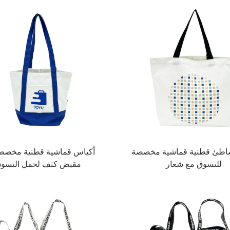
اطئ قطنية قماشية مخصصة
أكياس قماشية قطنية مخصص
للتسوق مع شعار
مقبض كتف لحمل التسو