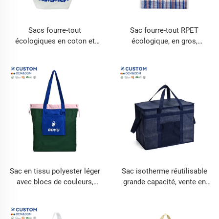
Sacs fourre-tout
Sac fourre-tout RPET
écologiques en coton et
écologique, en gros,
toile pour épaule et courses
impression personnalisée,
petit sac en polypropylène
tissé recyclé
Sac en tissu polyester léger
Sac isotherme réutilisable
avec blocs de couleurs,
grande capacité, vente en
simple et tendance, sac
forte demande, sac
écologique à porter sous le
isotherme en polypropylène
bras, idéal pour les achats
non tissé