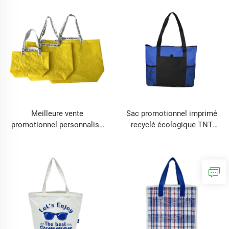
mesure POCHE À
MAQUILLAGE
Meilleure vente
Sac promotionnel imprimé
promotionnel personnalisé
recyclé écologique TNT
de haute qualité pas cher
courses poignée non tissé
cadeau logo imprimé
sacs sur mesure
réutilisable course tote
poignée sac non tissé