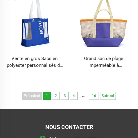
au supermarché
Vente en gros Sacs en
Grand sac de plage
polyester personnalisés de
imperméable à
couleur promotionnelle avec
compartiment en filet, vente
logo imprimé Sacs à
en forte progression, sacs
provisions Sacs cabas avec
cabas personnalisés pour
logo imprimé
femmes, sacs à main de
...
Précédent
1
2
3
4
16
Suivant
shopping extérieurs
NOUS CONTACTER