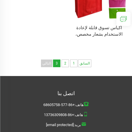
أكياس تسوق قابلة لإعادة
الاستخدام بشعار مخصص،
حقيبة قماشية قابلة للطي،
كيس تسوق غير منسوج
السابق
1
2
3
التالي
اتصل بنا
هاتف:
+86-577-68605758
هاتف:
+86-13736309808
بريد:
[email protected]