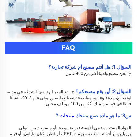
السؤال 1: هل أنتم مصنع أم شركة تجارية؟ 
ج: نحن مصنع ولدينا أكثر من 400 عامل. 
السؤال 2: أين يقع مصنعكم؟ 
ج: 
يقع المقر الرئيسي للشركة في مدينة 
لونغجانغ، مدينة ونتشو، مقاطعة تشجيانغ، الصين. وفي عام 2018، أنشأنا 
فرعًا في فيتنام ونملك أكثر من 100 موظف محلي. 
س3: ما هو مادة صنع منتجك 
منتجات 
?
المواد المستخدمة هي أقمشة غير منسوجة، أو منسوجة من البولي 
بروبلين، أو أقمشة مغلفة من مادة rPET، أو قطن، كتان، نايلون، أو فيلم 