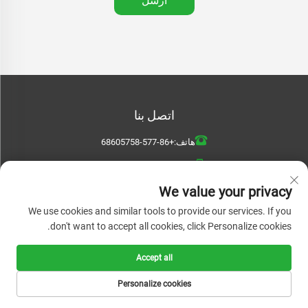
أرسل
اتصل بنا
هاتف:
+86-577-68605758
هاتف:
+86-13736309808
We value your privacy
بريد:
[email protected]
We use cookies and similar tools to provide our services. If you
اترك لنا رسالة
don't want to accept all cookies, click Personalize cookies.
Accept all
Personalize cookies
أرسل الآن