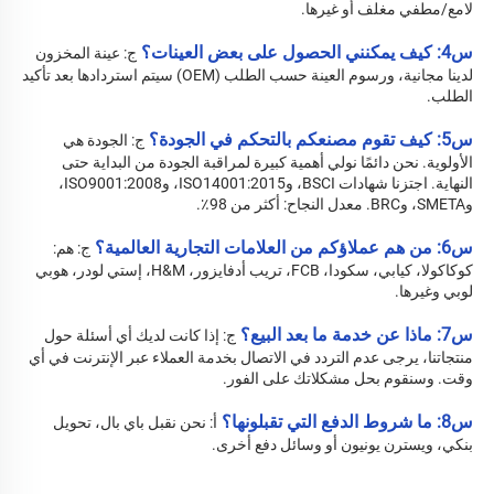
لامع/مطفي مغلف أو غيرها. 
س4: كيف يمكنني الحصول على بعض العينات؟ 
ج: عينة المخزون 
لدينا مجانية، ورسوم العينة حسب الطلب (OEM) سيتم استردادها بعد تأكيد 
الطلب. 
س5: كيف تقوم مصنعكم بالتحكم في الجودة؟ 
ج: الجودة هي 
الأولوية. نحن دائمًا نولي أهمية كبيرة لمراقبة الجودة من البداية حتى 
النهاية. اجتزنا شهادات BSCI، وISO14001:2015، وISO9001:2008، 
وSMETA، وBRC. معدل النجاح: أكثر من 98٪. 
س6: من هم عملاؤكم من العلامات التجارية العالمية؟ 
ج: هم: 
كوكاكولا، كيابي، سكودا، FCB، تريب أدفايزور، H&M، إستي لودر، هوبي 
لوبي وغيرها. 
س7: ماذا عن خدمة ما بعد البيع؟ 
ج: 
إذا كانت لديك أي أسئلة حول 
منتجاتنا، يرجى عدم التردد في الاتصال بخدمة العملاء عبر الإنترنت في أي 
وقت. وسنقوم بحل مشكلاتك على الفور. 
س8: ما شروط الدفع التي تقبلونها؟ 
أ: نحن نقبل باي بال، تحويل 
بنكي، ويسترن يونيون أو وسائل دفع أخرى. 