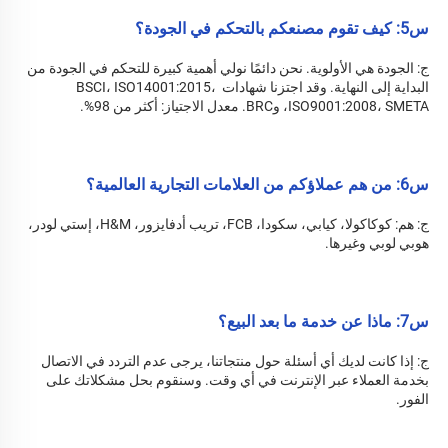
س5: كيف تقوم مصنعكم بالتحكم في الجودة؟ 
ج: الجودة هي الأولوية. نحن دائمًا نولي أهمية كبيرة للتحكم في الجودة من 
البداية إلى النهاية. وقد اجتزنا شهادات BSCI، ISO14001:2015، 
ISO9001:2008، SMETA، وBRC. معدل الاجتياز: أكثر من 98%. 
س6: من هم عملاؤكم من العلامات التجارية العالمية؟ 
ج: هم: كوكاكولا، كيابي، سكودا، FCB، تريب أدفايزور، H&M، إستي لودر، 
هوبي لوبي وغيرها. 
س7: ماذا عن خدمة ما بعد البيع؟ 
ج: 
إذا كانت لديك أي أسئلة حول منتجاتنا، يرجى عدم التردد في الاتصال 
بخدمة العملاء عبر الإنترنت في أي وقت. وسنقوم بحل مشكلاتك على 
الفور. 