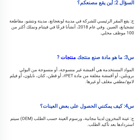
السؤال 2: أين يقع مصنعكم؟ 
ج: 
يقع المقر الرئيسي للشركة في مدينة لونغجانغ، مدينة ونتشو، مقاطعة 
تشجيانغ، الصين. وفي عام 2018، أنشأنا فرعًا في فيتنام ونملك أكثر من 
100 موظف محلي. 
س3: ما هو مادة صنع منتجك 
منتجات 
?
المواد المستخدمة هي أقمشة غير منسوجة، أو منسوجة من البولي 
بروبلين، أو أقمشة مغلفة من مادة rPET، أو قطن، كتان، نايلون، أو فيلم 
لامع/مطفي مغلف أو غيرها. 
س4: كيف يمكنني الحصول على بعض العينات؟ 
ج: عينة المخزون لدينا مجانية، ورسوم العينة حسب الطلب (OEM) سيتم 
استردادها بعد تأكيد الطلب. 