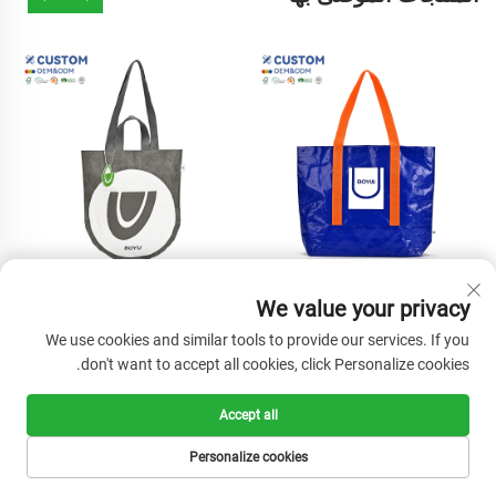
حقيبة تسوق صديقة للبيئة
حقيبة كتف واحدة من ورق
We value your privacy
مخصصة من بولي بروبلين معاد
دوبونت تايڤيك كرافت، قابلة
We use cookies and similar tools to provide our services. If you
تدويره، قابلة لإعادة الاستخدام،
للغسل، حقيبة تسوق مع شعار
don't want to accept all cookies, click Personalize cookies.
حقيبة تسوق مقاومة للماء
مخصص، صديقة للبيئة ومُعاد
ومتينة، شعار مصفح، طباعة
تدويرها
Accept all
شاشة متينة
Personalize cookies