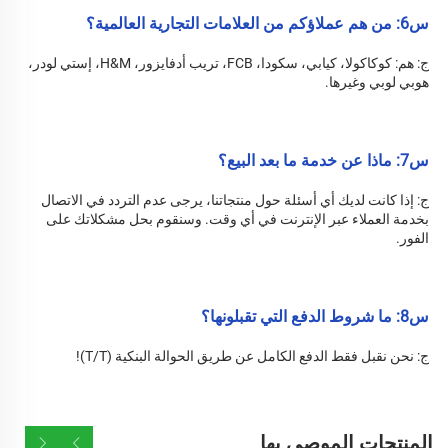
س6: من هم عملاؤكم من العلامات التجارية العالمية؟ 
ج: هم: كوكاكولا، كيابي، سكودا، FCB، تريب أدفايزور، H&M، إستي لودر، 
هوبي لوبي وغيرها. 
س7: ماذا عن خدمة ما بعد البيع؟ 
ج: 
إذا كانت لديك أي أسئلة حول منتجاتنا، يرجى عدم التردد في الاتصال 
بخدمة العملاء عبر الإنترنت في أي وقت. وسنقوم بحل مشكلاتك على 
الفور. 
س8: ما شروط الدفع التي تقبلونها؟ 
ج: نحن نقبل فقط الدفع الكامل عن طريق الحوالة البنكية (T/T)! 
المنتجات الموصى بها