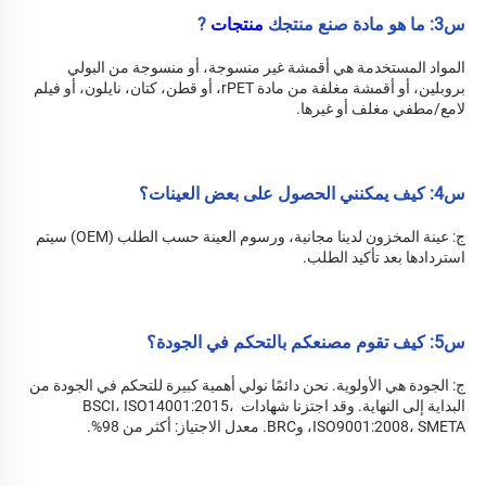
س3: ما هو مادة صنع منتجك 
منتجات 
?
المواد المستخدمة هي أقمشة غير منسوجة، أو منسوجة من البولي 
بروبلين، أو أقمشة مغلفة من مادة rPET، أو قطن، كتان، نايلون، أو فيلم 
لامع/مطفي مغلف أو غيرها. 
س4: كيف يمكنني الحصول على بعض العينات؟ 
ج: عينة المخزون لدينا مجانية، ورسوم العينة حسب الطلب (OEM) سيتم 
استردادها بعد تأكيد الطلب. 
س5: كيف تقوم مصنعكم بالتحكم في الجودة؟ 
ج: الجودة هي الأولوية. نحن دائمًا نولي أهمية كبيرة للتحكم في الجودة من 
البداية إلى النهاية. وقد اجتزنا شهادات BSCI، ISO14001:2015، 
ISO9001:2008، SMETA، وBRC. معدل الاجتياز: أكثر من 98%. 