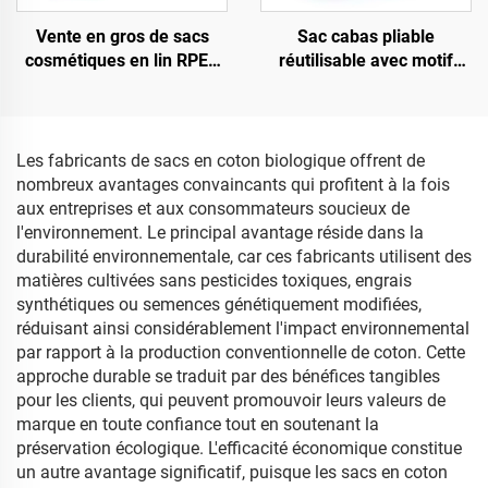
Vente en gros de sacs
Sac cabas pliable
cosmétiques en lin RPET
réutilisable avec motif
écologiques,
dessin animé à la mode,
personnalisables avec
sac shopping pour
logo, imperméables,
femmes en RPET recyclé
recyclables
non tissé
Les fabricants de sacs en coton biologique offrent de
nombreux avantages convaincants qui profitent à la fois
aux entreprises et aux consommateurs soucieux de
l'environnement. Le principal avantage réside dans la
durabilité environnementale, car ces fabricants utilisent des
matières cultivées sans pesticides toxiques, engrais
synthétiques ou semences génétiquement modifiées,
réduisant ainsi considérablement l'impact environnemental
par rapport à la production conventionnelle de coton. Cette
approche durable se traduit par des bénéfices tangibles
pour les clients, qui peuvent promouvoir leurs valeurs de
marque en toute confiance tout en soutenant la
préservation écologique. L'efficacité économique constitue
un autre avantage significatif, puisque les sacs en coton