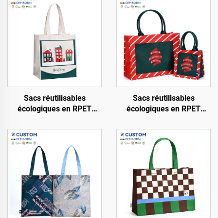
Sacs réutilisables
Sacs réutilisables
écologiques en RPET
écologiques en RPET
rouge non tissé, pliables et
rouge non tissé, pliables,
durables pour courses
durables, avec motif
lettres par transfert
thermique moyen