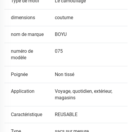
Type de motif
Le camouflage
dimensions
coutume
nom de marque
BOYU
numéro de
075
modèle
Poignée
Non tissé
Application
Voyage, quotidien, extérieur,
magasins
Caractéristique
REUSABLE
Type
sacs sur mesure