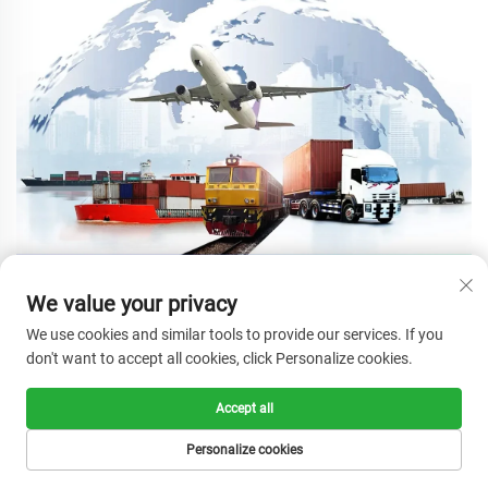
We value your privacy
We use cookies and similar tools to provide our services. If you
Q1 : Êtes-vous une usine ou une société de commerce ? 
don't want to accept all cookies, click Personalize cookies.
A : Nous sommes une usine et nous avons plus de 400 travailleurs. 
Accept all
Q2 : Où est située votre usine ? 
A: 
Le siège social de 
Personalize cookies
l'entreprise est situé à Longgang, Wenzhou, dans la province du 
Zhejiang, en Chine. En 2018, nous avons créé une succursale au 