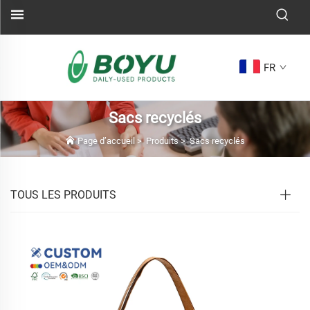
FR
Sacs recyclés
Page d’accueil
>
Produits
>
Sacs recyclés
TOUS LES PRODUITS