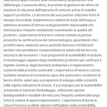
valutazioni approfondite sulla sostenibilità, analizzando l'uso
dell'energia, il consumo idrico, le pratiche di gestione dei rifiuti e le
iniziative di riduzione dell'impronta di carbonio prima di stabilire
rapporti produttivi. Le strutture dei suoi partner utilizzano fonti di
energia rinnovabile, implementano sistemi di riciclo dell'acqua e
adottano processi di tintura ecologicamente responsabili che
minimizzano l'impatto ambientale mantenendo la qualità del
prodotto. L'esportatore di borse in cotone richiede ai partner
produttivi la certificazione del cotone biologico, garantendo che i
prodotti siano realizzati senza pesticidi dannosi o fertilizzanti
sintetici che potrebbero compromettere la salute del terreno e la
sicurezza dei lavoratori. I suoi programmi di sostenibilità includono
il monitoraggio regolare degli stabilimenti produttivi per verificare il
rispetto continuo degli standard ambientali e il miglioramento
costante delle pratiche sostenibili. L'esportatore di borse in cotone
sostiene iniziative di commercio equo che assicurano condizioni di
lavoro etiche, salari equi e programmi di sviluppo delle comunità
nelle regioni coltivatrici di cotone. Il suo impegno per la sostenibilità
si estende ai materiali d'imballaggio, utilizzando opzioni
biodegradabili e riciclabili che riducono l'impatto ambientale lungo
tutta la catena di approvvigionamento. L'esportatore di borse in
cotone fornisce ai clienti relazioni dettagliate sulla sostenibilità,