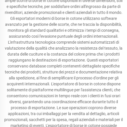
ampie scorte di borse in cotone disponibili in diverse dimensioni, stili
e specifiche tecniche, per soddisfare ordini all'ingrosso da parte di
rivenditori, aziende promozionali e clienti aziendali in tutto il mondo.
Gli esportatori moderni di borse in cotone utilizzano software
avanzato per la gestione delle scorte, che ne traccia la disponibilità,
monitora gli standard qualitativi e ottimizza i tempi di consegna,
assicurando così l'evasione puntuale degli ordini internazionali.
L'infrastruttura tecnologica comprende sistemi automatizzati di
valutazione della qualità che analizzano la resistenza del tessuto, la
durata delle cuciture e la costanza del colore prima che i prodotti
raggiungano le destinazioni di esportazione. Questi esportatori
conservano database completi contenenti dettagliate specifiche
tecniche dei prodotti, strutture dei prezzi e documentazione relativa
alla spedizione, al fine di semplificare il processo d'ordine per gli
acquirenti internazionali. L'esportatore di borse in cotone dispone
solitamente di piattaforme multilingue per l'assistenza clienti, che
consentono comunicazioni in tempo reale con i clienti in fusi orari
diversi, garantendo una coordinazione efficace durante tutto il
processo di esportazione. Le sue operazioni coprono diverse
applicazioni, tra cui imballaggi per la vendita al dettaglio, articoli
promozionali, sacchetti per la spesa, regali aziendali e materiali per il
marketing di eventi. L'esportatore di borse in cotone possiede