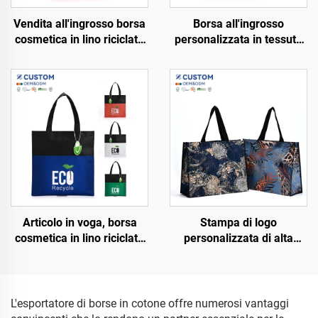
Vendita all'ingrosso borsa
Borsa all'ingrosso
cosmetica in lino riciclato
personalizzata in tessuto
RPET personalizzata,
RPET riciclato, borsa
borsa per la spesa
cosmetica ecologica
impermeabile ecologica
impermeabile con
con logo personalizzato
laminazione, articolo di
riciclabile
tendenza
Articolo in voga, borsa
Stampa di logo
cosmetica in lino riciclato
personalizzata di alta
RPET personalizzata,
qualità, vendita
resistente all'acqua, borsa
promozionale,
per lo shopping con
riutilizzabile,
laminazione, ecologica,
biodegradabile in tessuto
L'esportatore di borse in cotone offre numerosi vantaggi
molto richiesta
non tessuto per lo