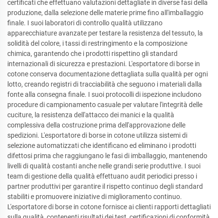
certificati che effettuano valutazioni dettagliate in diverse fasi della
produzione, dalla selezione delle materie prime fino all'imballaggio
finale. I suoi laboratori di controllo qualità utilizzano
apparecchiature avanzate per testare la resistenza del tessuto, la
solidità del colore, i tassi di restringimento e la composizione
chimica, garantendo che i prodotti rispettino gli standard
internazionali di sicurezza e prestazioni. L'esportatore di borse in
cotone conserva documentazione dettagliata sulla qualità per ogni
lotto, creando registri di tracciabilità che seguono i materiali dalla
fonte alla consegna finale. I suoi protocolli di ispezione includono
procedure di campionamento casuale per valutare l'integrità delle
cuciture, la resistenza dell'attacco dei manici e la qualità
complessiva della costruzione prima dell'approvazione delle
spedizioni. L'esportatore di borse in cotone utilizza sistemi di
selezione automatizzati che identificano ed eliminano i prodotti
difettosi prima che raggiungano le fasi di imballaggio, mantenendo
livelli di qualità costanti anche nelle grandi serie produttive. I suoi
team di gestione della qualità effettuano audit periodici presso i
partner produttivi per garantire il rispetto continuo degli standard
stabiliti e promuovere iniziative di miglioramento continuo.
L'esportatore di borse in cotone fornisce ai clienti rapporti dettagliati
sulla qualità, contenenti risultati dei test, certificazioni di conformità