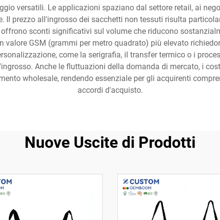
gio versatili. Le applicazioni spaziano dal settore retail, ai negoz
le. Il prezzo all'ingrosso dei sacchetti non tessuti risulta part
ri offrono sconti significativi sul volume che riducono sostanzialm
 un valore GSM (grammi per metro quadrato) più elevato richiedono
ersonalizzazione, come la serigrafia, il transfer termico o i pr
l'ingrosso. Anche le fluttuazioni della domanda di mercato, i cos
mento wholesale, rendendo essenziale per gli acquirenti comprend
accordi d'acquisto.
Nuove Uscite di Prodotti