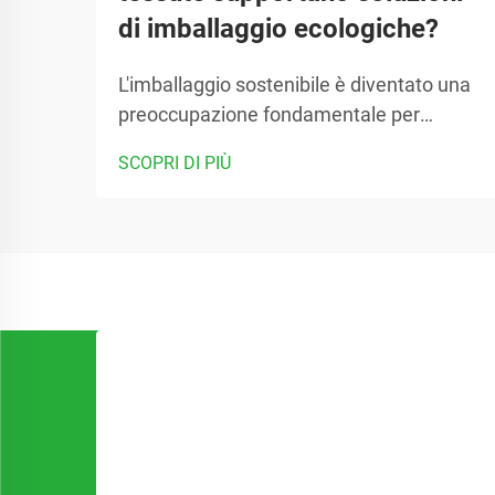
di imballaggio ecologiche?
L'imballaggio sostenibile è diventato una
preoccupazione fondamentale per
aziende e consumatori in tutto il mondo,
SCOPRI DI PIÙ
man mano che cresce la consapevolezza
ambientale. Le aziende stanno cercando
sempre più alternative all'imballaggio
plastico tradizionale in grado di ridurre la
loro impronta di carbonio...