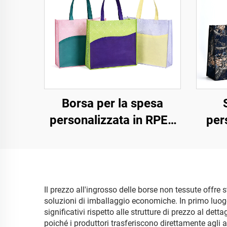
Borsa per la spesa
personalizzata in RPET
per
ecologica stampata con
logo e manico design
sostenibile non tessuto
b
Il prezzo all'ingrosso delle borse non tessute offre 
soluzioni di imballaggio economiche. In primo luogo
tess
significativi rispetto alle strutture di prezzo al d
poiché i produttori trasferiscono direttamente agli ac