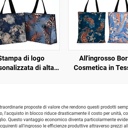
Stampa di logo
All'ingrosso Bo
sonalizzata di alta
Cosmetica in Tes
qualità, vendita
Linon Riciclat
promozionale,
Ecologico in RPE
riutilizzabile,
Logo Personaliz
iodegradabile in
Impermeabil
straordinarie proposte di valore che rendono questi prodotti sempr
, l'acquisto in blocco riduce drasticamente il costo per unità, c
uto non tessuto per
Riutilizzabile Sacc
ettaglio. Questo vantaggio economico diventa particolarmente evi
lo shopping
per lo Shoppi
quirenti all'ingrosso le efficienze produttive attraverso prezzi al