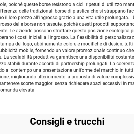
e, poiché queste borse resistono a cicli ripetuti di utilizzo mant
fferenza delle tradizionali borse di plastica che si strappano fac
ano il loro prezzo all'ingrosso grazie a una vita utile prolungata.
grosso delle borse non tessute, poiché questi prodotti supportano l
te. Le aziende possono sfruttare questa posizione ecologica per
perano i costi iniziali all'ingrosso. La flessibilità di personaliz
tampa del logo, abbinamento colore e modifiche di design, tutti d
blicità mobile, fornendo un valore promozionale continuo che amp
. La scalabilità produttiva garantisce una disponibilità costante
o stabili durante accordi di partnership prolungati. La coerenza 
do al contempo una presentazione uniforme del marchio in tutti i 
zione, migliorando ulteriormente la proposta di valore complessiva
 mantenere scorte maggiori senza richiedere spazi eccessivi in ma
i domanda elevata.
Consigli e trucchi