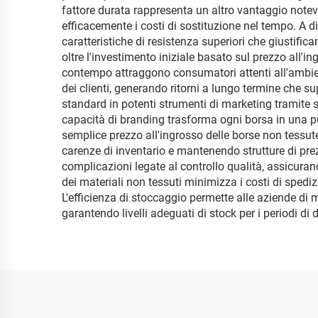
fattore durata rappresenta un altro vantaggio notevol
efficacemente i costi di sostituzione nel tempo. A di
caratteristiche di resistenza superiori che giustific
oltre l'investimento iniziale basato sul prezzo all'in
contempo attraggono consumatori attenti all'ambien
dei clienti, generando ritorni a lungo termine che su
standard in potenti strumenti di marketing tramite s
capacità di branding trasforma ogni borsa in una pub
semplice prezzo all'ingrosso delle borse non tessute
carenze di inventario e mantenendo strutture di prezz
complicazioni legate al controllo qualità, assicuran
dei materiali non tessuti minimizza i costi di spedi
L'efficienza di stoccaggio permette alle aziende di
garantendo livelli adeguati di stock per i periodi d