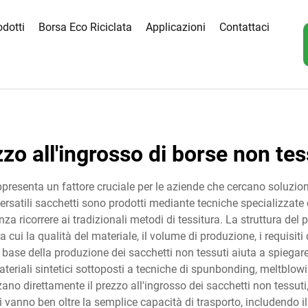
odotti
Borsa Eco Riciclata
Applicazioni
Contattaci
zo all'ingrosso di borse non te
appresenta un fattore cruciale per le aziende che cercano soluzion
rsatili sacchetti sono prodotti mediante tecniche specializzate 
nza ricorrere ai tradizionali metodi di tessitura. La struttura del 
a cui la qualità del materiale, il volume di produzione, i requisiti
base della produzione dei sacchetti non tessuti aiuta a spiegare
ateriali sintetici sottoposti a tecniche di spunbonding, meltblow
no direttamente il prezzo all'ingrosso dei sacchetti non tessuti,
ti vanno ben oltre la semplice capacità di trasporto, includendo il