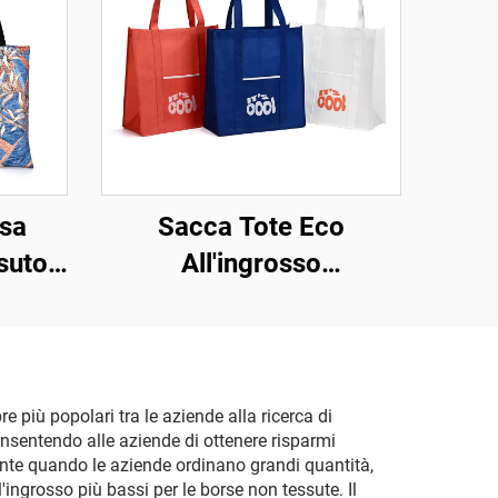
rsa
Sacca Tote Eco
suto
All'ingrosso
o
Personalizzata in RPET
T con
Sacca Riutilizzabile per
zato
la Spesa Regalo
e
Originale Promozionale
e più popolari tra le aziende alla ricerca di
onsentendo alle aziende di ottenere risparmi
hetti
dente quando le aziende ordinano grandi quantità,
ng
l'ingrosso più bassi per le borse non tessute. Il