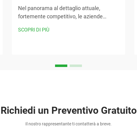
Nel panorama al dettaglio attuale,
fortemente competitivo, le aziende
cercano costantemente modi innovativi
SCOPRI DI PIÙ
per aumentare la visibilità del marchio
offrendo al contempo un valore pratico ai
clienti. La semplice borsa riutilizzabile si è
affermata come uno degli strumenti di
marketing più versatili ed efficaci...
Richiedi un Preventivo Gratuito
Il nostro rappresentante ti contatterà a breve.