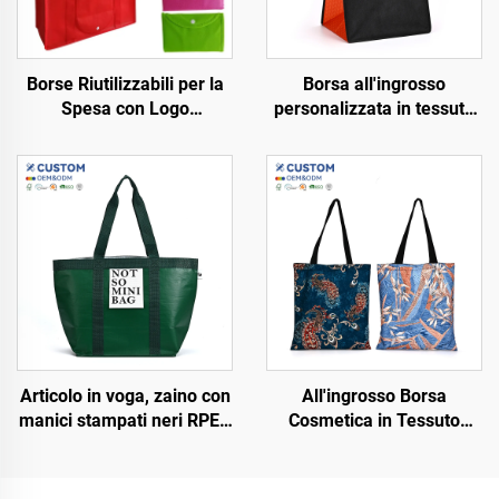
Borse Riutilizzabili per la
Borsa all'ingrosso
Spesa con Logo
personalizzata in tessuto
Personalizzato Borsa
RPET riciclato, borsa
Pieghevole in Tessuto Non
cosmetica ecologica
Tessuto
impermeabile con
laminazione, articolo di
tendenza
Articolo in voga, zaino con
All'ingrosso Borsa
manici stampati neri RPET
Cosmetica in Tessuto
ecologico con logo
Linon Riciclato Ecologico
personalizzato,
in RPET con Logo
imballaggio, borse per lo
Personalizzato