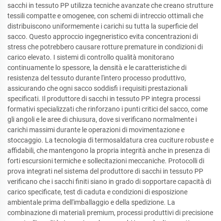
sacchi in tessuto PP utilizza tecniche avanzate che creano strutture
tessili compatte e omogenee, con schemi di intreccio ottimali che
distribuiscono uniformemente i carichi su tutta la superficie del
sacco. Questo approccio ingegneristico evita concentrazioni di
stress che potrebbero causare rotture premature in condizioni di
carico elevato. I sistemi di controllo qualità monitorano
continuamente lo spessore, la densità e le caratteristiche di
resistenza del tessuto durante l'intero processo produttivo,
assicurando che ogni sacco soddisfi i requisiti prestazionali
specificati. Il produttore di sacchi in tessuto PP integra processi
formativi specializzati che rinforzano i punti critici del sacco, come
gli angoli e le aree di chiusura, dove si verificano normalmente i
carichi massimi durante le operazioni di movimentazione e
stoccaggio. La tecnologia di termosaldatura crea cuciture robuste e
affidabili, che mantengono la propria integrità anche in presenza di
forti escursioni termiche e sollecitazioni meccaniche. Protocolli di
prova integrati nel sistema del produttore di sacchi in tessuto PP
verificano che i sacchi finiti siano in grado di sopportare capacità di
carico specificate, test di caduta e condizioni di esposizione
ambientale prima dell'imballaggio e della spedizione. La
combinazione di materiali premium, processi produttivi di precisione