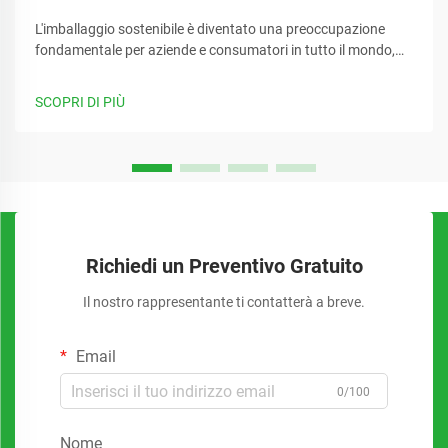
L'imballaggio sostenibile è diventato una preoccupazione
fondamentale per aziende e consumatori in tutto il mondo,
man mano che cresce la consapevolezza ambientale. Le
aziende stanno cercando sempre più alternative
SCOPRI DI PIÙ
all'imballaggio plastico tradizionale in grado di ridurre la loro
impronta di carbonio...
Richiedi un Preventivo Gratuito
Il nostro rappresentante ti contatterà a breve.
Email
0/100
Nome