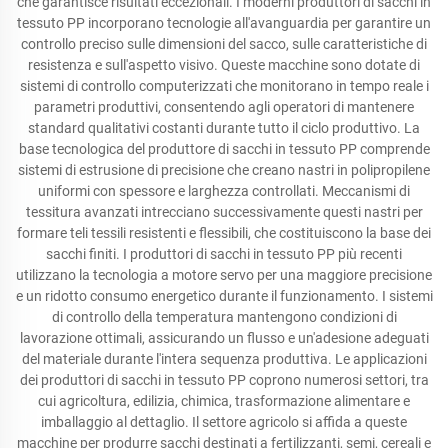
che garantisce risultati eccezionali. I moderni produttori di sacchi in
tessuto PP incorporano tecnologie all'avanguardia per garantire un
controllo preciso sulle dimensioni del sacco, sulle caratteristiche di
resistenza e sull'aspetto visivo. Queste macchine sono dotate di
sistemi di controllo computerizzati che monitorano in tempo reale i
parametri produttivi, consentendo agli operatori di mantenere
standard qualitativi costanti durante tutto il ciclo produttivo. La
base tecnologica del produttore di sacchi in tessuto PP comprende
sistemi di estrusione di precisione che creano nastri in polipropilene
uniformi con spessore e larghezza controllati. Meccanismi di
tessitura avanzati intrecciano successivamente questi nastri per
formare teli tessili resistenti e flessibili, che costituiscono la base dei
sacchi finiti. I produttori di sacchi in tessuto PP più recenti
utilizzano la tecnologia a motore servo per una maggiore precisione
e un ridotto consumo energetico durante il funzionamento. I sistemi
di controllo della temperatura mantengono condizioni di
lavorazione ottimali, assicurando un flusso e un'adesione adeguati
del materiale durante l'intera sequenza produttiva. Le applicazioni
dei produttori di sacchi in tessuto PP coprono numerosi settori, tra
cui agricoltura, edilizia, chimica, trasformazione alimentare e
imballaggio al dettaglio. Il settore agricolo si affida a queste
macchine per produrre sacchi destinati a fertilizzanti, semi, cereali e