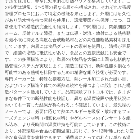
手法を採用し、非常に効果的な断熱バリアを構築しています。こ
の技術は通常、3〜5層の異なる層から構成され、それぞれが温度
管理プロセスにおいて特定の機能を果たします。外層には耐久性
があり防水性を持つ素材を使用し、環境要因から保護しつつ、日
常使用中の構造的完全性を維持します。中間層には、閉鎖細胞フ
ォーム、反射アルミ障壁、または伝導・対流・放射による熱移動
を最小限に抑える高度な合成断熱材などの高性能断熱素材を採用
しています。内層には食品グレードの素材を使用し、清掃が容易
で、細菌の増殖に抵抗性があり、食品との直接接触にも安全で
す。この多層構造により、単層の代替品を大幅に上回る包括的な
熱管理システムが実現します。製造工程では、断熱性能を損なう
可能性のある熱橋を排除するための精密な組立技術が必要です。
専門メーカーは、特殊な接着方法、熱シール加工された縫い目、
およびバッグ構造全体での断熱連続性を保つように設計された構
造パターンを活用しています。品質試験プロトコルでは、さまざ
まな条件下での断熱性能を検証し、異なる温度範囲や使用状況に
おいても一貫した結果が得られるよう確認しています。最先端の
メーカーでは、必要に応じて熱エネルギーを吸収・放出するフェ
ーズチェンジ材料（相変化材料）やゲルベースのインサートを組
み込み、より長時間の温度維持を可能にしています。この技術に
より、外部環境や食品の初期温度に応じて、6〜12時間にわたり安
全な食品温度を維持できます。消費者にとっての利点は単なる温