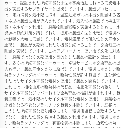
カーは、認証された持続可能な手法や事業活動における低炭素排
出を実践するサプライヤーと提携しています。製造プロセスに
は、電力消費を最小限に抑え、温室効果ガスの排出を削減する省
エネ型の製造技術が導入されています。最先端の施設では再生可
能エネルギーを利用し、廃棄物削減戦略を実施するとともに、水
資源の節約対策を講じており、従来の製造方法と比較して環境へ
の影響を大幅に低減しています。素材選定では耐久性と長寿命を
重視し、製品が長期間にわたり機能し続けることで、交換頻度の
削減を実現しています。このアプローチは、使い捨て文化に対処
し、廃棄ではなく長期使用を目的とした製品の設計を促進しま
す。多くの持続可能なメーカーは、修理サービスや交換部品の提
供も行い、製品寿命をさらに延ばしています。環境にやさしい断
熱ランチバッグのメーカーは、断熱性能が許す範囲で、生分解性
またはリサイクル可能な素材を使用して製品を開発しています。
これには、植物由来の断熱材の代替品、堆肥化可能な内張り、リ
サイクル可能なジッパーおよび金具部品の検討が含まれます。包
装工程では、最小限のリサイクル可能な素材を使用し、廃棄物の
原因となる不要なプラスチック包装を排除しています。顧客は、
こうした持続可能な取り組みにより、環境価値観に合致するだけ
でなく、優れた性能を発揮する製品を利用できます。環境にやさ
しい断熱ランチバッグは、有害物質の排除により、通気性の向