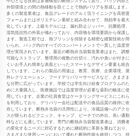
中心となる技術は多層構造の断熱システムであり、バッグ内部と
外部環境との間の熱移動を防ぐことで熱的バリアを形成します。
多くの製造業者は、食品グレードのアルミ箔ライニングを高密度
フォームまたはポリエチレン素材と組み合わせて、熱効率を最大
化しています。上級モデルには、漏れ防止ジッパー、抗菌処理、
湿気抵抗性の外装が備わっており、内容物を環境要因から保護し
ます。製造工程では、熱ブリッジを排除する精密な縫製技術が用
いられ、バッグ内のすべてのコンパートメントで一貫した温度管
理が実現されています。最近の断熱弁当袋製造業者はまた、調整
可能なストラップ、整理用の複数の仕切り、汚れや臭いが付きに
くいお手入れ簡単な表面といったスマートなデザイン要素も統合
しています。これらの製品の用途は、教育、医療、企業環境、屋
外レクリエーション、フードデリバリーサービスなど、さまざま
な分野に広がっています。学校では学生向け給食プログラムのた
めに大量購入し、医療施設では温度管理が必要な薬剤の輸送に使
用しています。企業の社員食堂はケータリングサービスにこれら
を利用しており、デリバリー会社は配送中の食品品質の維持に依
存しています。断熱弁当袋の汎用性により、冷蔵設備へのアクセ
スが限られるピクニック、キャンプ、ビーチでの外出、長い通勤
時などにも適しています。専門の断熱弁当袋製造業者は、消費者
の変化するニーズに対応するために継続的に革新を重ねており、
さまざまな使用シーンにおいて優れた断熱性能を維持しつつ、持