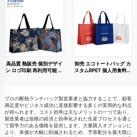
品
ウォーブンデザイン
高品質 熱販売 個別デザイ
卸売 エコトートバッグ カ
ン ロゴ印刷 再利用可能 生
スタムRPET 個人用食料品
分解性 不織布 ショッピン
ショッピングトート 再利
グ用
用可能な新奇ギフトプロモ
ーション用トートバッグ
プロの断熱ランチバッグ製造業者と協力することで、顧客
満足度やビジネス成功に直接影響する多くの実用的な利点
が得られます。コスト効率は主なメリットの一つであり、
製造業者は規模の経済と効率化された生産プロセスを通じ
て競争力のある価格を提供します。大量購入オプションに
より、単価が大幅に削減されるため、予算配分を最大限に