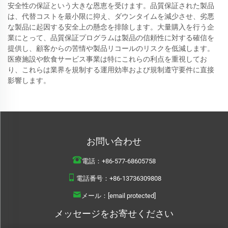
安全性の保証という大きな恩恵を受けます。品質保証された製品
は、代替コストを最小限に抑え、ダウンタイムを減少させ、劣悪
な製品に起因する安全上の懸念を排除します。大量購入を行う企
業にとって、品質保証プログラムは製品の信頼性に対する確信を
提供し、顧客からの苦情や製品リコールのリスクを低減します。
医療施設や飲食サービス事業は特にこれらの利点を重視してお
り、これらは業界を規制する運用効率および規制遵守要件に直接
影響します。
お問い合わせ
電話：
+86-577-68605758
電話番号：
+86-13736309808
メール：
[email protected]
メッセージをお寄せください