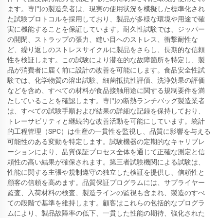
ます。専門の製造業者は、現実の使用状況を模擬した標準化され
た試験プロトコルを採用しており、製品が多様な環境や用途で確
実に機能することを保証しています。耐久性試験では、ジッパー
の開閉、ストラップの張力、縫い目へのストレス、衝撃耐性な
ど、繰り返しのストレスサイクルに製品をさらし、長期的な信頼
性を検証します。この試験により潜在的な故障箇所を特定し、製
品が消費者に届く前に設計の改善を可能にします。食品安全性試
験では、化学物質の溶出試験、細菌抵抗性評価、洗浄効果の評価
などを含め、すべての材料が食品接触用途に関する規制要件を満
たしていることを確認します。専門の断熱ランチバッグ製造業者
は、すべての試験手順および結果の詳細な記録を保持しており、
トレーサビリティと継続的な改善活動を可能にしています。統計
的工程管理（SPC）は生産の一貫性を監視し、品質に影響を与える
可能性のある変動を特定します。試験機器の定期的なキャリブレ
ーションにより、品質保証プロセス全体を通じて正確な測定と信
頼性の高い結果が確保されます。第三者試験機関による試験は、
性能に関する主張や規制遵守の独立した検証を提供し、信頼性と
顧客の信頼を高めます。品質保証プログラムには、サプライヤー
監査、入荷材料の検査、製造ラインの監視も含まれ、製造のすべ
ての段階で基準を維持します。顧客はこれらの包括的なプログラ
ムにより、製品故障率の低下、一貫した性能の期待、強化された