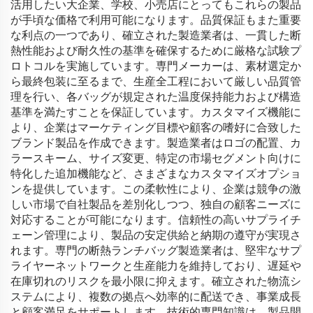
活用したい大企業、学校、小売店にとってもこれらの製品
が手頃な価格で利用可能になります。品質保証もまた重要
な利点の一つであり、確立された製造業者は、一貫した断
熱性能および耐久性の基準を確保するために厳格な試験プ
ロトコルを実施しています。専門メーカーは、素材選定か
ら最終包装に至るまで、生産全工程において厳しい品質管
理を行い、各バッグが規定された温度保持能力および構造
基準を満たすことを保証しています。カスタマイズ機能に
より、企業はマーケティング目標や顧客の嗜好に合致した
ブランド製品を作成できます。製造業者はロゴの配置、カ
ラースキーム、サイズ変更、特定の市場セグメント向けに
特化した追加機能など、さまざまなカスタマイズオプショ
ンを提供しています。この柔軟性により、企業は競争の激
しい市場で自社製品を差別化しつつ、独自の顧客ニーズに
対応することが可能になります。信頼性の高いサプライチ
ェーン管理により、製品の安定供給と納期の遵守が実現さ
れます。専門の断熱ランチバッグ製造業者は、堅牢なサプ
ライヤーネットワークと生産能力を維持しており、遅延や
在庫切れのリスクを最小限に抑えます。確立された物流シ
ステムにより、複数の拠点へ効率的に配送でき、事業成長
と顧客満足をサポートします。技術的専門知識は、製品開