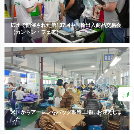
広州で開催された第137回中国輸出入商品交易会
（カントン・フェア）
2025年4月23日から27日にかけて、私たちは世界最大級の国際見
本市であり、規模、品揃え、バイヤー数、そして優れたビジネス
成果で知られる中国・広州で開催された第137回中国輸出入商品
交易会（カントン・フェア）に参加しました。この権威ある展示
会は、私たちに...
米国からアーレンをバッグ製造工場にお迎えしま
した
2025年8月25日に、米国より大切な取引先代表であるアーレン様
をお迎えし、工場見学を実施しました。私たちは不織布バッグ、