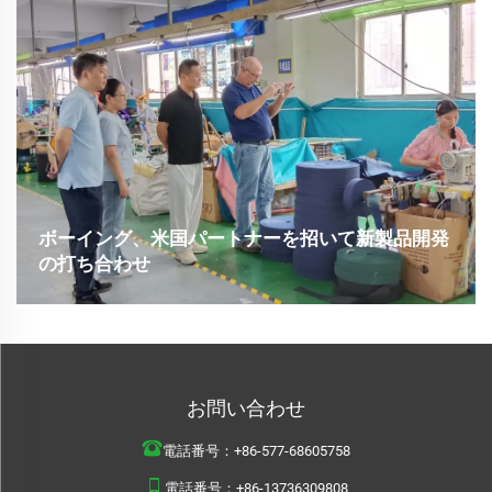
綿バッグ、不織布製品...を専門とする主要メーカーとして、大変
名誉ある機会となりました。
ボーイング、米国パートナーを招いて新製品開発
の打ち合わせ
ボーイングは2025年2月28日に米国パートナーの代表レニー様を
お迎えし、新製品開発計画についての実りある会議を開催しまし
た。今回の訪問では、プロジェクトの目標とスケジュール調整に
向けた戦略的な議論が行われました。フォローアップ...
お問い合わせ
電話番号：
+86-577-68605758
電話番号：
+86-13736309808