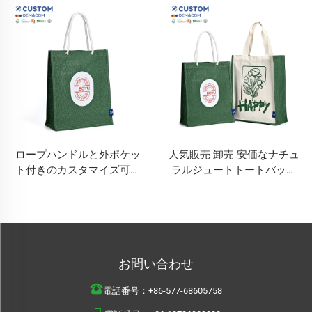
トートバッグ バルブスタイ
ビーチ トラベル ポーチ 麻
ル 旅行や買い物に最適
バラ麻風
ロープハンドルと外ポケッ
人気販売 卸売 安価なナチュ
ト付きのカスタマイズ可能
ラルジュートトートバッグ
大容量ジュートビーチトー
買い物袋 麻布トートバッグ
トバッグ、バザル風、旅行
カスタムロゴ
や買い物に最適
お問い合わせ
電話番号：
+86-577-68605758