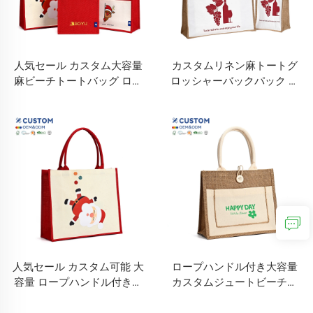
人気セール カスタム大容量
カスタムリネン麻トートグ
麻ビーチトートバッグ ロー
ロッシャーバックパック フ
プハンドル付き 外ポケット
ァッショナブルなジッパー
あり バルブスタイル 旅行・
閉鎖式 コットンハンドル付
買い物用
き 再利用可能 ロゴ印刷対応
ギフト用
人気セール カスタム可能 大
ロープハンドル付き大容量
容量 ロープハンドル付き外
カスタムジュートビーチト
ポケットありの麻製ビーチ
ートバッグ 外ポケット付き