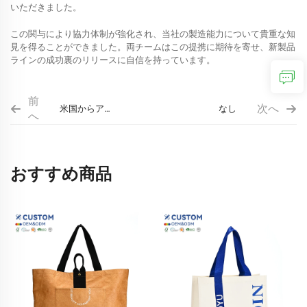
いただきました。
この関与により協力体制が強化され、当社の製造能力について貴重な知
見を得ることができました。両チームはこの提携に期待を寄せ、新製品
ラインの成功裏のリリースに自信を持っています。
前
次へ
米国からアー
なし
へ
レンをバッグ
製造工場にお
迎えしました
おすすめ商品