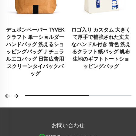
ペーパー TYVEK
ロゴ入り カスタム 大きく
再利用
ト 単一ショルダー
て厚手で補強された丈夫
ミ箔断熱
バッグ 洗えるショ
なハンドル付き 青色 洗え
ト カス
グバッグ ナチュラ
るクラフト紙バッグ 帆布
ンチ
バッグ 日常広告用
生地のギフトトートショ
ーンタイバックバ
ッピングバッグ
ッグ
お問い合わせ