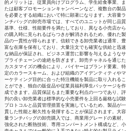
的メリットは、従業員向けプログラム、学生給食事業、ま
たは顧客プロモーションキャンペーンなど、複数台の製品
を必要とする組織において特に顕著になります。大容量ラ
ンチバッグの卸売市場では、すべてのユニットが同じ品質
基準、仕様、性能要件を満たしており、異なる小売店から
の購入時に見られるばらつきが解消されるため、優れた製
品の一貫性が得られます。信頼できる卸売業者は通常、豊
富な在庫を保有しており、大量注文でも確実な供給と迅速
な納品が保証され、ビジネス運営に影響を与えるようなサ
プライチェーンの途絶を防ぎます。卸売チャネルを通じた
カスタマイズの機会により、バイヤーはブランド要素、特
定のカラースキーム、および組織のアイデンティティやマ
ーケティング目的に合った特注機能を製品に取り入れるこ
とができ、独自の販促品や従業員福利厚生パッケージを作
成できます。品質保証もまた重要な利点の一つであり、評
判の良い卸売業者は標準的な小売要件を上回る厳格な試験
プロトコルと品質管理措置を実施しているため、製品が一
貫した性能と耐久性を発揮することが保証されます。大容
量ランチバッグの卸売購入では、商業用グレードの素材、
強化された断熱技術、専用コンパートメント構成など、小
売チャネルでは一般的に入手できない独占的な製品ライン