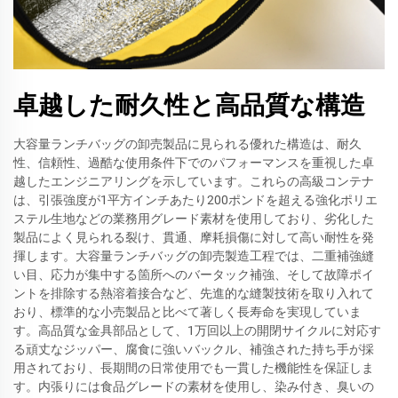
卓越した耐久性と高品質な構造
大容量ランチバッグの卸売製品に見られる優れた構造は、耐久
性、信頼性、過酷な使用条件下でのパフォーマンスを重視した卓
越したエンジニアリングを示しています。これらの高級コンテナ
は、引張強度が1平方インチあたり200ポンドを超える強化ポリエ
ステル生地などの業務用グレード素材を使用しており、劣化した
製品によく見られる裂け、貫通、摩耗損傷に対して高い耐性を発
揮します。大容量ランチバッグの卸売製造工程では、二重補強縫
い目、応力が集中する箇所へのバータック補強、そして故障ポイ
ントを排除する熱溶着接合など、先進的な縫製技術を取り入れて
おり、標準的な小売製品と比べて著しく長寿命を実現していま
す。高品質な金具部品として、1万回以上の開閉サイクルに対応す
る頑丈なジッパー、腐食に強いバックル、補強された持ち手が採
用されており、長期間の日常使用でも一貫した機能性を保証しま
す。内張りには食品グレードの素材を使用し、染み付き、臭いの