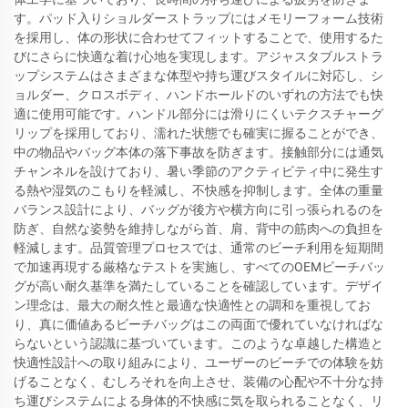
す。パッド入りショルダーストラップにはメモリーフォーム技術
を採用し、体の形状に合わせてフィットすることで、使用するた
びにさらに快適な着け心地を実現します。アジャスタブルストラ
ップシステムはさまざまな体型や持ち運びスタイルに対応し、シ
ョルダー、クロスボディ、ハンドホールドのいずれの方法でも快
適に使用可能です。ハンドル部分には滑りにくいテクスチャーグ
リップを採用しており、濡れた状態でも確実に握ることができ、
中の物品やバッグ本体の落下事故を防ぎます。接触部分には通気
チャンネルを設けており、暑い季節のアクティビティ中に発生す
る熱や湿気のこもりを軽減し、不快感を抑制します。全体の重量
バランス設計により、バッグが後方や横方向に引っ張られるのを
防ぎ、自然な姿勢を維持しながら首、肩、背中の筋肉への負担を
軽減します。品質管理プロセスでは、通常のビーチ利用を短期間
で加速再現する厳格なテストを実施し、すべてのOEMビーチバッ
グが高い耐久基準を満たしていることを確認しています。デザイ
ン理念は、最大の耐久性と最適な快適性との調和を重視してお
り、真に価値あるビーチバッグはこの両面で優れていなければな
らないという認識に基づいています。このような卓越した構造と
快適性設計への取り組みにより、ユーザーのビーチでの体験を妨
げることなく、むしろそれを向上させ、装備の心配や不十分な持
ち運びシステムによる身体的不快感に気を取られることなく、リ