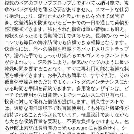
複数のペアのフリップフロップまですべて収納可能で、複
数のバッグを持ち運ぶ必要がありません。スマートな仕切
り構造により、濡れたものと乾いたものを分けて保管で
き、交差汚染を防ぎながらビーチでの一日を通して荷物を
整理整頓できます。強化された構造は重い荷物にも耐え、
形状を保ったまま長期間使用できるため、長期のバケーシ
ョンでも毎日の海岸訪問でも信頼できる相棒となります。
快適性には、肩への負担を軽減するパッド入りストラップ
や、濡れた手でもしっかり握れるエルゴノミックハンドル
が含まれます。速乾性により、従来のバッグのように長い
乾燥時間を要することなく、すぐに再利用可能な新鮮な状
態を維持できます。お手入れも簡単で、すすぐだけ、その
後自然乾燥させるだけでよく、バッグのメンテナンスにか
かる時間と手間を節約できます。多用途なデザインは、ビ
ーチでの使用から日常使いまでシームレスに切り替わり、
投資に対して優れた価値を提供します。耐久性テストで
は、過酷な海洋環境下で数百回使用しても外観と機能性が
維持されることが示されています。軽量設計でありながら
も大きな収納容量を実現し、不要な負担をかけません。色
あせ防止素材は長時間の日光 exposure にも褪色せず、シ