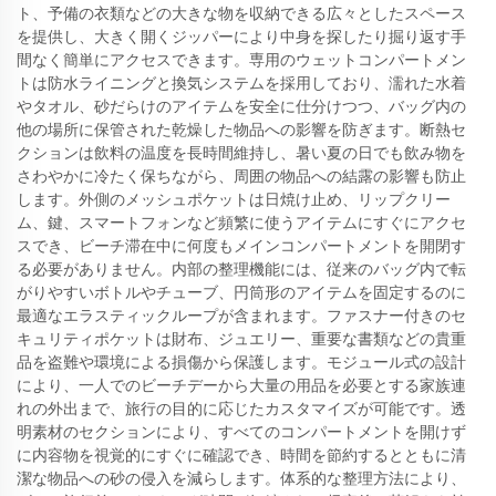
ト、予備の衣類などの大きな物を収納できる広々としたスペース
を提供し、大きく開くジッパーにより中身を探したり掘り返す手
間なく簡単にアクセスできます。専用のウェットコンパートメン
トは防水ライニングと換気システムを採用しており、濡れた水着
やタオル、砂だらけのアイテムを安全に仕分けつつ、バッグ内の
他の場所に保管された乾燥した物品への影響を防ぎます。断熱セ
クションは飲料の温度を長時間維持し、暑い夏の日でも飲み物を
さわやかに冷たく保ちながら、周囲の物品への結露の影響も防止
します。外側のメッシュポケットは日焼け止め、リップクリー
ム、鍵、スマートフォンなど頻繁に使うアイテムにすぐにアクセ
スでき、ビーチ滞在中に何度もメインコンパートメントを開閉す
る必要がありません。内部の整理機能には、従来のバッグ内で転
がりやすいボトルやチューブ、円筒形のアイテムを固定するのに
最適なエラスティックループが含まれます。ファスナー付きのセ
キュリティポケットは財布、ジュエリー、重要な書類などの貴重
品を盗難や環境による損傷から保護します。モジュール式の設計
により、一人でのビーチデーから大量の用品を必要とする家族連
れの外出まで、旅行の目的に応じたカスタマイズが可能です。透
明素材のセクションにより、すべてのコンパートメントを開けず
に内容物を視覚的にすぐに確認でき、時間を節約するとともに清
潔な物品への砂の侵入を減らします。体系的な整理方法により、