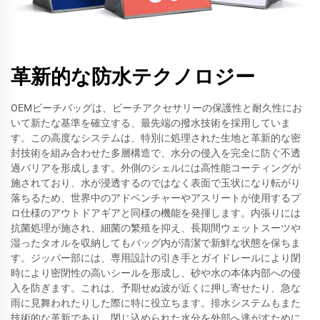
革新的な防水テクノロジー
OEMビーチバッグは、ビーチアクセサリーの保護性と耐久性にお
いて新たな基準を確立する、最先端の撥水技術を採用していま
す。この高度なシステムは、特別に処理された生地と革新的な密
封技術を組み合わせた多層構造で、水分の侵入を完全に防ぐ不透
過バリアを形成します。外側のシェルには高性能コーティングが
施されており、水が浸透するのではなく表面で玉状になり転がり
落ちるため、世界中のアドベンチャーやアスリートが使用するプ
ロ仕様のアウトドアギアと同様の機能を発揮します。内張りには
抗菌処理が施され、細菌の繁殖を抑え、長期間ウェットスーツや
湿ったタオルを収納してもバッグ内が清潔で新鮮な状態を保ちま
す。ジッパー部には、専用設計の引き手とガイドレールにより閉
時により密閉性の高いシールを形成し、砂や水の本体内部への侵
入を防ぎます。これは、予期せぬ波が近くに押し寄せたり、急な
雨に見舞われたりした際に特に役立ちます。排水システムもまた
技術的な革新であり、閉じ込められた水分を外部へ逃がすために