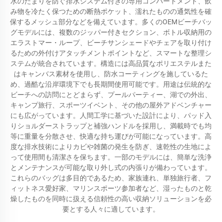
水のたまりを防ぐ排水システム付きの専用コンパートメント、飲
み物を冷たく保つための断熱ポケット、濡れたものの通気性を確
保するメッシュ部分などを備えています。多くのOEMビーチバッ
グモデルには、複数のジッパー付きセクション、ボトル収納用の
エラストマー・ループ、ビーチサンシェードやチェアを取り付け
るための外付けアタッチメントポイントなど、スマートな整理シ
ステムが統合されています。構造には高品質なポリエステルまた
はキャンバス素材を使用し、防水コーティングを施しているた
め、過酷な沿岸環境下でも長期間使用可能です。用途は伝統的な
ビーチへの訪問にとどまらず、プールパーティー、湖での外出、
キャンプ旅行、スポーツイベント、その他の屋外アドベンチャー
にも広がっています。人間工学に基づいた設計により、パッド入
りショルダーストラップと補強ハンドルを採用し、満載時でも均
等に重量を分散させ、快適な持ち運びが可能になっています。高
度な排水技術によりカビや雑菌の発生を防ぎ、速乾性の生地によ
って使用間も清潔さを保ちます。一部のモデルには、簡単な洗浄
とメンテナンスが可能な取り外し式の内張りが備わっています。
これらのバッグは多目的であるため、家族連れ、単独旅行者、フ
ィットネス愛好家、マリンスポーツ参加者など、湿ったものと乾
燥したものを同時に扱える信頼性の高い収納ソリューションを必
要とする人々に適しています。