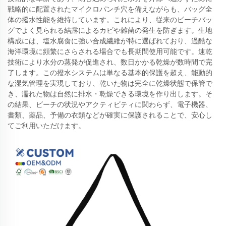
戦略的に配置されたマイクロパンチ穴を備えながらも、バッグ全
体の撥水性能を維持しています。これにより、従来のビーチバッ
グでよく見られる結露によるカビや雑菌の発生を防ぎます。生地
構成には、塩水腐食に強い合成繊維が特に選ばれており、過酷な
海洋環境に頻繁にさらされる場合でも長期間使用可能です。速乾
技術により水分の蒸発が促進され、数日かかる乾燥が数時間で完
了します。この撥水システムは単なる基本的保護を超え、能動的
な湿気管理を実現しており、乾いた物は完全に乾燥状態で保管で
き、濡れた物は自然に排水・乾燥できる環境を作り出します。そ
の結果、ビーチの状況やアクティビティに関わらず、電子機器、
書類、薬品、予備の衣類などが確実に保護されることで、安心し
てご利用いただけます。