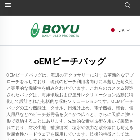
JA
oEMビーチバッグ
OEMビーチバッグは、海辺のアクセサリーに対する革新的なアプ
ローチを示しており、現代のビーチ利用者向けに卓越した耐久性
と実用的な機能性を組み合わせています。これらのカスタム製造
されたバッグは、海洋環境および屋外レクリエーション活動に特
化して設計された包括的な収納ソリューションです。OEMビーチ
バッグの主な機能は、タオル、日焼け止め、電子機器、軽食、個
人用品などのビーチ必需品を安全かつ広々と、さらに天候に強い
形で収納することにあります。先進的な素材技術を用いて製造さ
れており、防水生地、補強縫製、塩水や強力な紫外線にも耐える
耐腐食性ハードウェアを採用しています。技術的特徴としては、