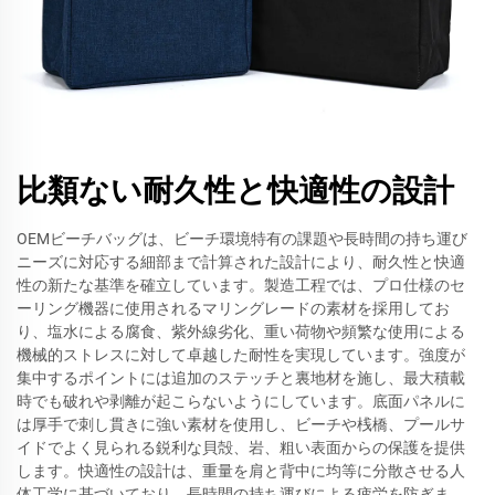
比類ない耐久性と快適性の設計
OEMビーチバッグは、ビーチ環境特有の課題や長時間の持ち運び
ニーズに対応する細部まで計算された設計により、耐久性と快適
性の新たな基準を確立しています。製造工程では、プロ仕様のセ
ーリング機器に使用されるマリングレードの素材を採用してお
り、塩水による腐食、紫外線劣化、重い荷物や頻繁な使用による
機械的ストレスに対して卓越した耐性を実現しています。強度が
集中するポイントには追加のステッチと裏地材を施し、最大積載
時でも破れや剥離が起こらないようにしています。底面パネルに
は厚手で刺し貫きに強い素材を使用し、ビーチや桟橋、プールサ
イドでよく見られる鋭利な貝殻、岩、粗い表面からの保護を提供
します。快適性の設計は、重量を肩と背中に均等に分散させる人
体工学に基づいており、長時間の持ち運びによる疲労を防ぎま