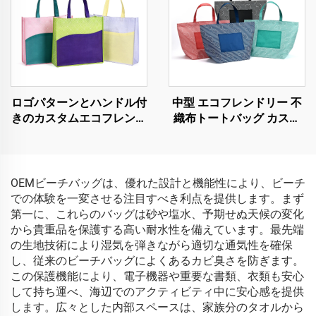
ロゴパターンとハンドル付
中型 エコフレンドリー 不
きのカスタムエコフレンド
織布トートバッグ カスタ
リーRPETショッピングバ
ムロゴ対応 再利用可能な
ッグ、サステナブルなノン
PLA PCショッピングバッ
ウォーブンデザイン
グ キャラクターハンドル
付き
OEMビーチバッグは、優れた設計と機能性により、ビーチ
での体験を一変させる注目すべき利点を提供します。まず
第一に、これらのバッグは砂や塩水、予期せぬ天候の変化
から貴重品を保護する高い耐水性を備えています。最先端
の生地技術により湿気を弾きながら適切な通気性を確保
し、従来のビーチバッグによくあるカビ臭さを防ぎます。
この保護機能により、電子機器や重要な書類、衣類も安心
して持ち運べ、海辺でのアクティビティ中に安心感を提供
します。広々とした内部スペースは、家族分のタオルから