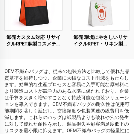
卸売カスタム対応 リサイ
卸売 環境にやさしいリサ
クルRPET麻製コスメティ
イクルRPET・リネン製コ
ックバッグ 環境に優しい
スメティックバッグ カス
防水ショッピングバッグ
タムロゴ防水ショッピング
ラミネート加工済み 人気
バッグ リサイクル可能
商品
OEM不織布バッグは、従来の包装方法と比較して優れた品
質基準を維持しつつ、企業に大幅なコスト削減をもたらし
ます。効率的な生産プロセスと容易に入手可能な原材料に
より製造コストが競争力のある水準に保たれており、企業
は予算を大きく増やすことなく持続可能な包装ソリューシ
ョンを導入できます。OEM不織布バッグの耐久性は使用可
能期間を著しく延ばし、交換頻度や包装関連の総費用を低
減します。これらのバッグは紙製品よりも破れや穴の発生
に対して優れた耐性を示し、製品損失や顧客満足度低下の
リスクを最小限に抑えます。OEM不織布バッグの軽量性に