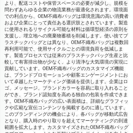
より、配送コストや保管スペースの必要が減少し、規模を
問わずあらゆる企業の物流業務が最適化されます。環境面
での利点から、OEM不織布バッグは環境意識の高い消費者
および企業にとって責任ある選択肢とされています。製造
に使用されるリサイクル可能な材料は循環型経済の原則を
支援し、埋立地への廃棄物蓄積を削減します。使い捨てプ
ラスチックバッグとは異なり、OEM不織布バッグは複数回
再利用可能で、使用サイクルごとの環境負荷を低減しま
す。製造プロセスでは従来のプラスチックバッグ生産と比
較して有害排出物が少なく、より清浄な大気環境の実現に
貢献しています。OEM不織布バッグのカスタマイズ機能
は、ブランドプロモーションや顧客エンゲージメントにお
いて卓越したマーケティング価値を提供します。企業はロ
ゴ、メッセージ、ブランドカラーを容易に取り入れること
ができ、ブランド認知度を高める独自の包装を作成できま
す。OEM不織布バッグの広い表面積は、詳細なグラフィッ
クや広範な宣伝コンテンツを掲載するのに適しています。
このブランディングの機会により、各バッグが移動式広告
となり、購入時のやり取りを超えてマーケティングの到達
範囲を拡大します。カスタマイズされたOEM不織布バッグ