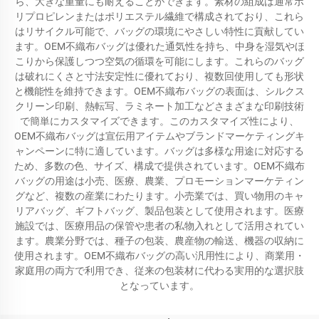
ら、大きな重量にも耐えることができます。素材の組成は通常ポ
リプロピレンまたはポリエステル繊維で構成されており、これら
はリサイクル可能で、バッグの環境にやさしい特性に貢献してい
ます。OEM不織布バッグは優れた通気性を持ち、中身を湿気やほ
こりから保護しつつ空気の循環を可能にします。これらのバッグ
は破れにくさと寸法安定性に優れており、複数回使用しても形状
と機能性を維持できます。OEM不織布バッグの表面は、シルクス
クリーン印刷、熱転写、ラミネート加工などさまざまな印刷技術
で簡単にカスタマイズできます。このカスタマイズ性により、
OEM不織布バッグは宣伝用アイテムやブランドマーケティングキ
ャンペーンに特に適しています。バッグは多様な用途に対応する
ため、多数の色、サイズ、構成で提供されています。OEM不織布
バッグの用途は小売、医療、農業、プロモーションマーケティン
グなど、複数の産業にわたります。小売業では、買い物用のキャ
リアバッグ、ギフトバッグ、製品包装として使用されます。医療
施設では、医療用品の保管や患者の私物入れとして活用されてい
ます。農業分野では、種子の包装、農産物の輸送、機器の収納に
使用されます。OEM不織布バッグの高い汎用性により、商業用・
家庭用の両方で利用でき、従来の包装材に代わる実用的な選択肢
となっています。