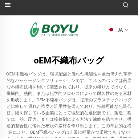
JA
oEM不織布バッグ
OEM不織布バッグは、環境配慮と優れた機能性を兼ね備えた革新
的なパッケージングソリューションです。これらのバッグは高度
な不織布技術を用いて製造されており、従来の織り方ではなく、
機械的、熱的、または化学的プロセスによって耐久性のある素材
を形成します。OEM不織布バッグは、従来のプラスチックバッグ
と比較して優れた強度と汎用性を備えており、持続可能な包装代
替手段を探している企業にとって理想的な選択肢です。製造工程
では、熱、圧力、または接着剤による方法で繊維を結合させ、構
造的整合性に優れた布状の素材を作り出します。この革新的な構
造により、OEM不織布バッグは非常に軽量かつ柔軟でありなが