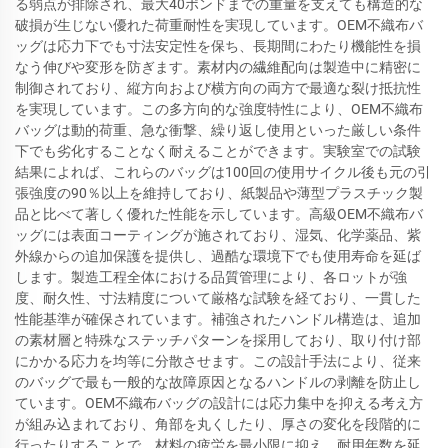
る弱点が排除され、最大40ポンドまでの重量を支えても構造的な
破損が生じない優れた荷重耐性を実現しています。OEM不織布バ
ッグは応力下でも寸法安定性を保ち、長期間にわたり機能性を損
なう伸びや変形を防ぎます。素材内の繊維配向は製造中に精密に
制御されており、縦方向および横方向の両方で最適な裂け抵抗性
を実現しています。この多方向的な強度特性により、OEM不織布
バッグは動的荷重、急な衝撃、繰り返し使用といった厳しい条件
下でも劣化することなく耐えることができます。実験室での試験
結果によれば、これらのバッグは100回の使用サイクル後も元の引
張強度の90％以上を維持しており、紙製品や薄型プラスチック製
品と比べて著しく優れた性能を示しています。高級OEM不織布バ
ッグには表面コーティングが施されており、湿気、化学薬品、紫
外線からの追加保護を提供し、過酷な環境下でも使用寿命を延ば
します。製造工程全体における品質管理により、各ロットが強
度、耐久性、寸法精度について厳格な試験を経ており、一貫した
性能基準が確保されています。補強されたハンドル構造は、追加
の素材層と特殊なステッチパターンを採用しており、取り付け部
にかかる応力を均等に分散させます。この設計手法により、従来
のバッグで最も一般的な故障原因となるハンドルの剥離を防止し
ています。OEM不織布バッグの設計には応力集中を抑える考え方
が組み込まれており、角部を丸くしたり、厚さの変化を段階的に
行ったりすることで、材料の疲労を最小限に抑え、耐用年数を延