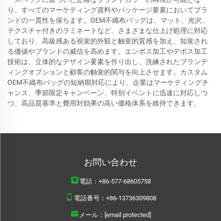
り、すべてのマーケティング資料やパッケージ要素においてブラ
ンドの一貫性を保ちます。OEM不織布バッグは、マット、光沢、
テクスチャ付きのラミネートなど、さまざまな仕上げ処理に対応
しており、高級感ある視覚的外観と触覚的質感を加え、知覚され
る価値やブランドの威信を高めます。エンボス加工やデボス加工
技術は、立体的なデザイン要素を作り出し、洗練されたブランデ
ィングオプションと顧客の触覚的関与を向上させます。カスタム
OEM不織布バッグの短納期対応により、企業はマーケティングチ
ャンス、季節限定キャンペーン、特別イベントに迅速に対応しつ
つ、高品質基準と費用対効果の高い価格体系を維持できます。
お問い合わせ
電話：
+86-577-68605758
電話番号：
+86-13736309808
メール：
[email protected]