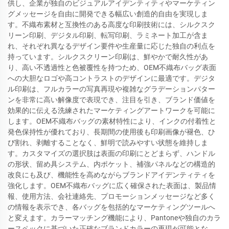
供し、企業が独自のビジュアルアイデンティティやマーケティン
グメッセージを自由に開発できる幅広い創造的自由を実現しま
す。不織布素材と互換性のある高度な印刷技術には、シルクスク
リーン印刷、デジタル印刷、転写印刷、ラミネート加工が含ま
れ、それぞれ異なるデザイン要件や生産量に応じた独自の利点を
持っています。シルクスクリーン印刷は、鮮やかで耐久性があ
り、高い不透過性と色被覆性を持つため、OEM不織布バッグ表面
への大胆なロゴや高コントラストのデザインに最適です。デジタ
ル印刷は、フルカラーの写真再現や複雑なグラデーションパター
ンを非常に高い解像度で表現でき、注目を引き、ブランド価値を
効果的に伝える洗練されたマーケティングアートワークを可能に
します。OEM不織布バッグの素材特性により、インクの付着性と
発色保持性が優れており、長期間の使用後も印刷画像が褪色、ひ
び割れ、剥離することなく、鮮明で読みやすい状態を維持しま
す。カスタマイズの選択肢は表面の印刷にとどまらず、ハンドル
の形状、留め具システム、内ポケット、補強パネルなどの構造的
改良にも及び、機能性を高めながらブランドアイデンティティを
強化します。OEM不織布バッグに広く確保された表面は、製品情
報、使用方法、会社連絡先、プロモーションメッセージなど多く
の情報を表示でき、各バッグを包括的なマーケティングツールへ
と変えます。カラーマッチング機能により、Pantoneや独自のカラ
ースペックに基づいた正確なブランドカラーの再現が可能とな