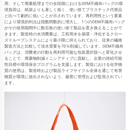
用、そして廃棄処理までの全段階におけるOEM不織布バッグの環
境負荷は、紙袋よりも著しく低く、使い捨てプラスチック代替品
と比べて劇的に低いことが示されています。再利用性という要素
により環境的利点は指数関数的に増大し、1つのOEM不織布バッグ
がその使用期間中に数百枚の使い捨て製品を置き換えることがで
きます。製造時の水消費量は、工程用水を循環・浄化するクロー
ズドループシステムにより最小限に抑えられており、従来の繊維
製造方法と比較して淡水需要を70％削減しています。OEM不織布
バッグは、消費者の行動を再利用可能な包装選択肢へと変化させ
ることで、廃棄物削減イニシアティブに貢献し、企業の持続可能
性目標や環境保全プログラムを支援します。製造における化学物
質の使用は、製造時および製品ライフサイクル全体を通じて有害
物質が環境に放出されないよう、厳密に管理および監視されてい
ます。