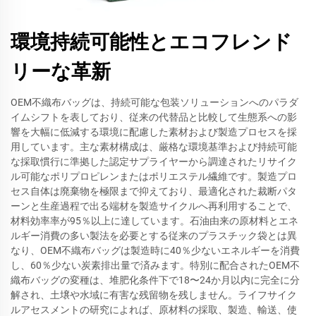
環境持続可能性とエコフレンド
リーな革新
OEM不織布バッグは、持続可能な包装ソリューションへのパラダ
イムシフトを表しており、従来の代替品と比較して生態系への影
響を大幅に低減する環境に配慮した素材および製造プロセスを採
用しています。主な素材構成は、厳格な環境基準および持続可能
な採取慣行に準拠した認定サプライヤーから調達されたリサイク
ル可能なポリプロピレンまたはポリエステル繊維です。製造プロ
セス自体は廃棄物を極限まで抑えており、最適化された裁断パタ
ーンと生産過程で出る端材を製造サイクルへ再利用することで、
材料効率率が95％以上に達しています。石油由来の原材料とエネ
ルギー消費の多い製法を必要とする従来のプラスチック袋とは異
なり、OEM不織布バッグは製造時に40％少ないエネルギーを消費
し、60％少ない炭素排出量で済みます。特別に配合されたOEM不
織布バッグの変種は、堆肥化条件下で18〜24か月以内に完全に分
解され、土壌や水域に有害な残留物を残しません。ライフサイク
ルアセスメントの研究によれば、原材料の採取、製造、輸送、使