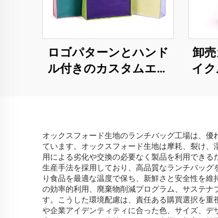
ロゴパターンとハンド
卸売
ル付きのカスタムエコ
イク
フレンドリーRPETショ
ティ
ッピングバッグ、サス
優し
テナブルなノンウォー
グバ
ブンデザイン
オックスフォード生地のランチバッグ工場は、優れた素
ています。オックスフォード生地は摩耗、裂け、
用による劣化や交換の必要なく製品を利用できる
生産手法を採用しており、高品質なランチバッグ
り食品を最適な温度で保ち、新鮮さと安全性を維
の効率的利用、廃棄物削減プログラム、サステナ
す。こうした環境配慮は、責任ある購買選択を重
や企業アイデンティティに合った色、サイズ、デ