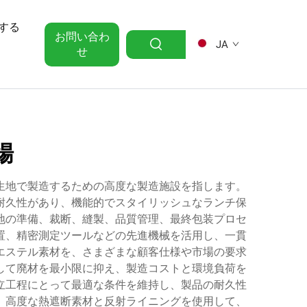
する
お問い合わ
JA
せ
場
生地で製造するための高度な製造施設を指します。
耐久性があり、機能的でスタイリッシュなランチ保
地の準備、裁断、縫製、品質管理、最終包装プロセ
置、精密測定ツールなどの先進機械を活用し、一貫
エステル素材を、さまざまな顧客仕様や市場の要求
して廃材を最小限に抑え、製造コストと環境負荷を
立工程にとって最適な条件を維持し、製品の耐久性
、高度な熱遮断素材と反射ライニングを使用して、