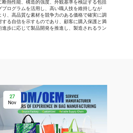
に断熱性能、構造的強度、外観基準を検証する包括
グプログラムを活用し、高い職人技を維持しなが
より、高品質な素材を競争力のある価格で確実に調
対する自信を示すものであり、顧客に購入保護と満
術進歩に応じて製品開発を推進し、製造されるラン
27
2
Nov
No