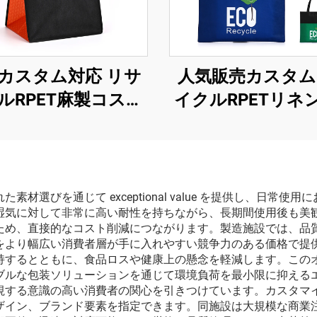
カスタム対応 リサ
人気販売カスタム
ルRPET麻製コスメ
イクルRPETリネ
ックバッグ 環境に
品バッグ防水シ
い防水ショッピン
ングバッグラミ
ッグ ラミネート加
ョン加工済み環境
工済み 人気商品
しい人気商品
材選びを通じて exceptional value を提供し、日常
湿気に対して非常に高い耐性を持ちながら、長期間使用後も美
ため、直接的なコスト削減につながります。製造施設では、品
をより幅広い消費者層が手に入れやすい競争力のある価格で提
持するとともに、食品ロスや健康上の懸念を軽減します。この
ブルな包装ソリューションを通じて環境負荷を最小限に抑える
視する意識の高い消費者の関心を引きつけています。カスタマ
ザイン、ブランド要素を指定できます。同施設は大規模な商業