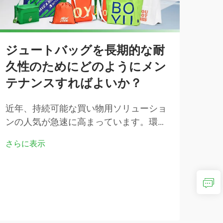
ジュートバッグを長期的な耐
久性のためにどのようにメン
テナンスすればよいか？
近年、持続可能な買い物用ソリューショ
コ
ンの人気が急速に高まっています。環境
の
意識の高い消費者たちは、プラスチック
由
さらに表示
袋の代替品を求めています。こうしたエ
コフレンドリーな選択肢の中でも、ジュ
ファ
ートバッグは耐久性があり、生分解性
にや
で、...
起き
さら
観に