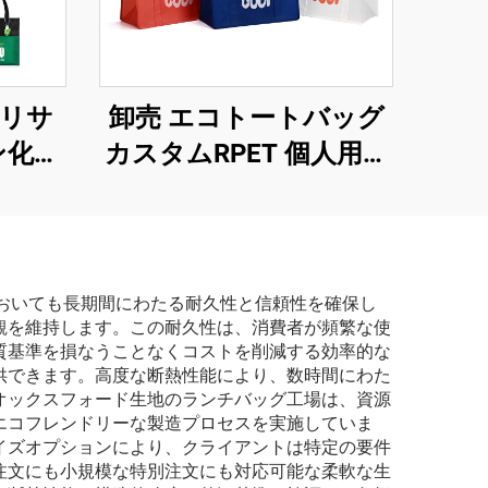
リサ
卸売 エコトートバッグ
ン化粧
カスタムRPET 個人用食
ョッピ
料品ショッピングトー
ネーシ
ト 再利用可能な新奇ギ
にやさ
フトプロモーション用
トートバッグ
使用においても長期間にわたる耐久性と信頼性を確保し
観を維持します。この耐久性は、消費者が頻繁な使
質基準を損なうことなくコストを削減する効率的な
供できます。高度な断熱性能により、数時間にわた
オックスフォード生地のランチバッグ工場は、資源
エコフレンドリーな製造プロセスを実施していま
イズオプションにより、クライアントは特定の要件
注文にも小規模な特別注文にも対応可能な柔軟な生