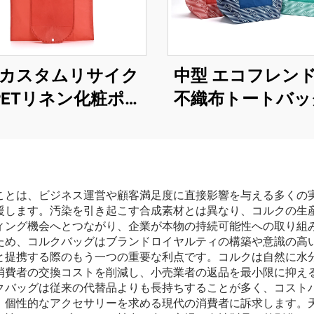
カスタムリサイク
中型 エコフレン
PETリネン化粧ポー
不織布トートバッ
環境にやさしい防水
スタムロゴ対応 
ッピングバッグ カ
可能なPLA PCシ
マイズロゴ対応 リ
ングバッグ キャ
サイクル可能
ーハンドル付
ことは、ビジネス運営や顧客満足度に直接影響を与える多くの
援します。汚染を引き起こす合成素材とは異なり、コルクの生
ィング機会へとつながり、企業が本物の持続可能性への取り組
ため、コルクバッグはブランドロイヤルティの構築や意識の高
と提携する際のもう一つの重要な利点です。コルクは自然に水
消費者の交換コストを削減し、小売業者の返品を最小限に抑え
クバッグは従来の代替品よりも長持ちすることが多く、コスト
、個性的なアクセサリーを求める現代の消費者に訴求します。