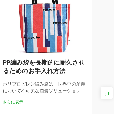
PP編み袋を長期的に耐久させ
コ
るためのお手入れ方法
の
由
ポリプロピレン編み袋は、世界中の産業
において不可欠な包装ソリューションと
ファ
なり、他の素材ではなかなか真似できな
にや
さらに表示
い耐久性と多用途性を提供しています。
起き
さら
多くの企業や消費者が、...を含むさまざ
観に