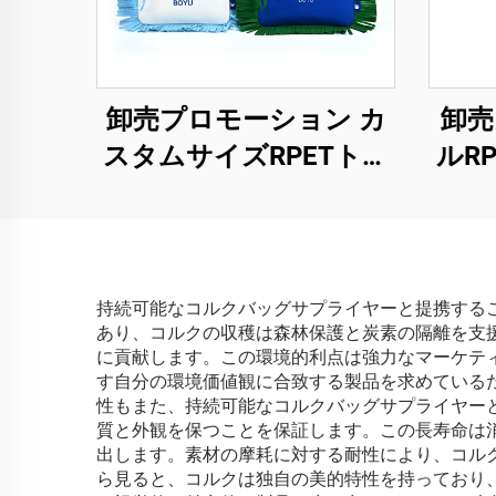
卸売プロモーション カ
卸売
スタムサイズRPETトー
ルR
トバッグ カラフルロゴ
チ 
印刷ショッピングバッ
ショ
グ
スタ
持続可能なコルクバッグサプライヤーと提携する
あり、コルクの収穫は森林保護と炭素の隔離を支
に貢献します。この環境的利点は強力なマーケテ
す自分の環境価値観に合致する製品を求めている
性もまた、持続可能なコルクバッグサプライヤー
質と外観を保つことを保証します。この長寿命は
出します。素材の摩耗に対する耐性により、コル
ら見ると、コルクは独自の美的特性を持っており