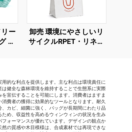
ドリー
卸売 環境にやさしいリ
グ カ
サイクルRPET・リネン
再利用
製コスメティックバッ
ョッピ
グ カスタムロゴ防水シ
ラクタ
ョッピングバッグ リサ
き
イクル可能
実用的な利点を提供します。主な利点は環境責任に
産は健全な森林環境を維持することで生態系に実際
みを宣伝することを可能にします。消費者はますま
い消費者の獲得に効果的なツールとなります。耐久
分、カビ、細菌に強く、バッグが長期間にわたり品
るため、収益性を高めるウィンウィンの状況を生み
パフォーマンスが優れています。デザインの観点か
天然の質感や木目模様は、合成素材では再現できな