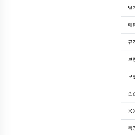
닫
패
규
브
모
손
응
특