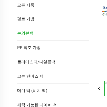
모든 제품
펠트 가방
논와븐백
PP 직조 가방
폴리에스터/나일론백
코튼 캔버스 백
메쉬 백 (비치 백)
세탁 가능한 페이퍼 백