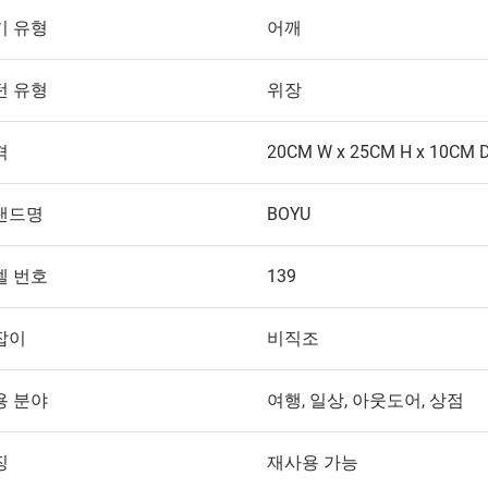
기 유형
어깨
턴 유형
위장
격
20CM W x 25CM H x 10CM 
랜드명
BOYU
델 번호
139
잡이
비직조
용 분야
여행, 일상, 아웃도어, 상점
징
재사용 가능