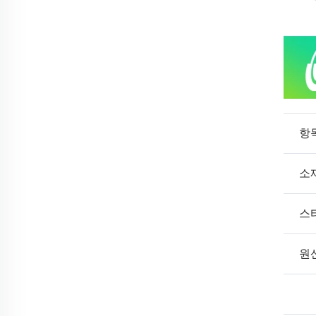
항
소
스
원