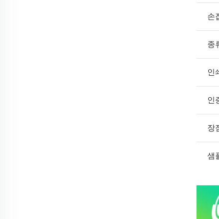
손
종
인
인
장
샘