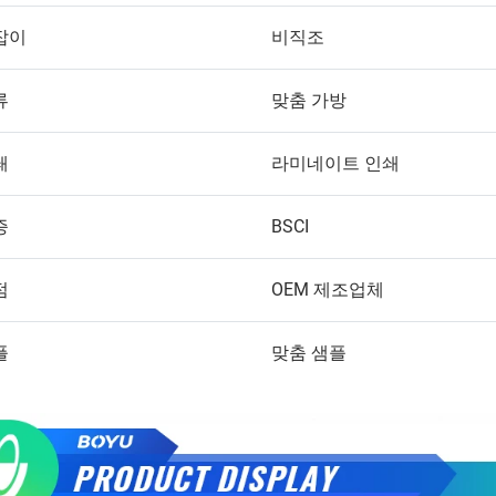
잡이
비직조
류
맞춤 가방
쇄
라미네이트 인쇄
증
BSCI
점
OEM 제조업체
플
맞춤 샘플