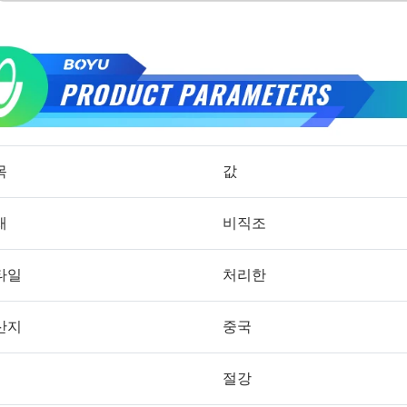
목
값
재
비직조
타일
처리한
산지
중국
절강