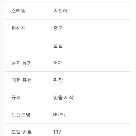
스타일
손잡이
원산지
중국
절강
닫기 유형
어깨
패턴 유형
위장
규격
맞춤 제작
브랜드명
BOYU
모델 번호
117