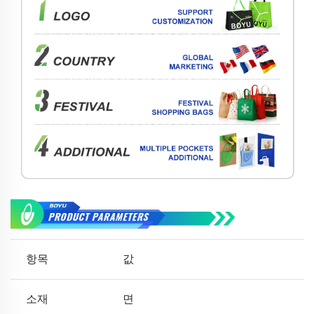
항목
값
소재
면