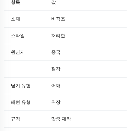
항목
값
소재
비직조
스타일
처리한
원산지
중국
절강
닫기 유형
어깨
패턴 유형
위장
규격
맞춤 제작