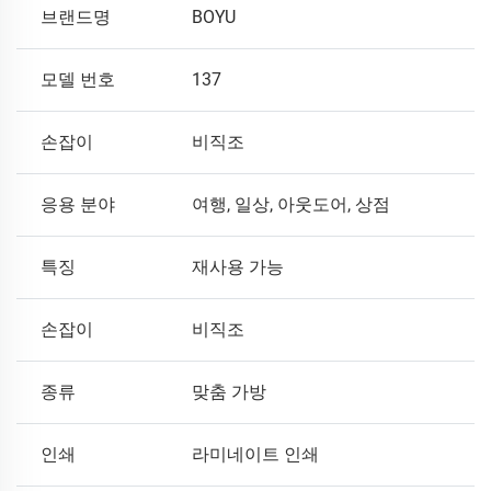
브랜드명
BOYU
모델 번호
137
손잡이
비직조
응용 분야
여행, 일상, 아웃도어, 상점
특징
재사용 가능
손잡이
비직조
종류
맞춤 가방
인쇄
라미네이트 인쇄