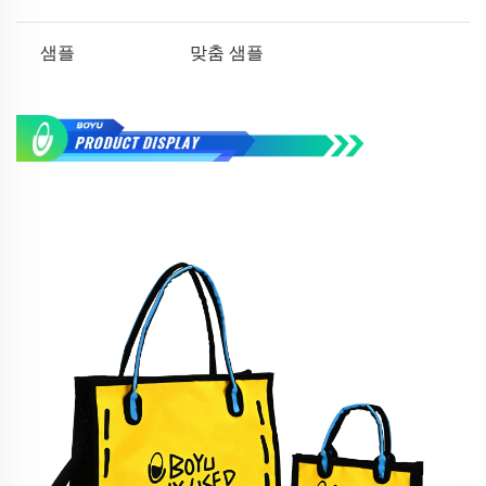
샘플
맞춤 샘플