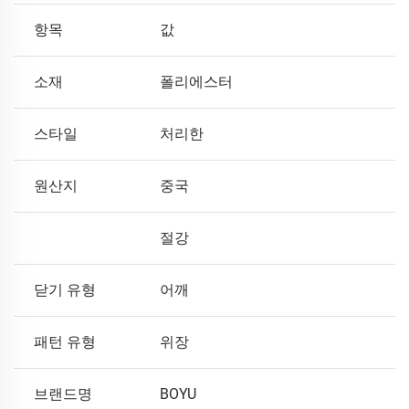
항목
값
소재
폴리에스터
스타일
처리한
원산지
중국
절강
닫기 유형
어깨
패턴 유형
위장
브랜드명
BOYU