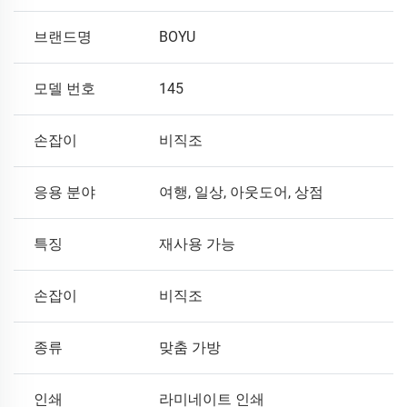
브랜드명
BOYU
모델 번호
145
손잡이
비직조
응용 분야
여행, 일상, 아웃도어, 상점
특징
재사용 가능
손잡이
비직조
종류
맞춤 가방
인쇄
라미네이트 인쇄