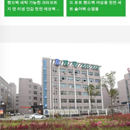
핸드백 세탁 가능한 크라프트
드 토트 핸드백 여성용 천연 세
지 면 리넨 안감 천연 에코백 식
트 숄더백 쇼핑용
품 쇼핑용