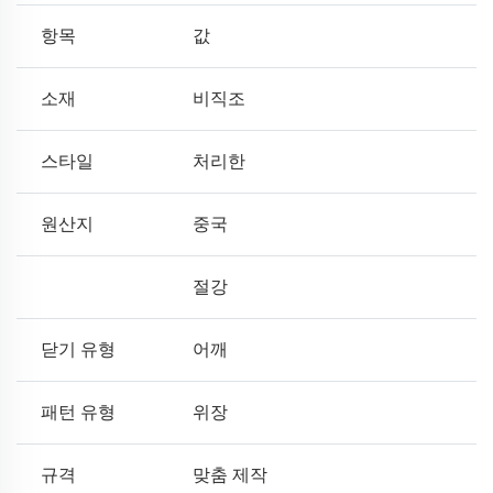
항목
값
소재
비직조
스타일
처리한
원산지
중국
절강
닫기 유형
어깨
패턴 유형
위장
규격
맞춤 제작