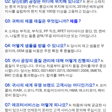
Q2: 당신们的 공장은 어디에 위치해 있나요? 
A: 
본사 소재지
는 중국 저장성 온주시 롱강시에 위치해 있으며, 2018년 베트남에 
지사를 설립하여 현지 직원 100명 이상을 고용하고 있습니다. 
Q3: 귀하의 제품 재질은 무엇입니까? 
제품 
?
A: 소재는 부직포, 부직포, PP 직조, RPET 라미네이션 원단, 면, 캔버
스, 나일론 또는 필름 광택/무광 라미네이션 또는 기타입니다. 
Q4: 어떻게 샘플을 받을 수 있나요? 
A: 당사의 재고 샘플은 무
료이며, OEM 샘플 비용은 주문 확정 후 환불됩니다. 
Q5: 귀사 공장의 품질 관리에 대해 어떻게 진행되나요? 
A: 
품질이 우선입니다. 우리는 처음부터 끝까지 품질 관리를 매우 중요
시합니다. 당사는 BSCI, ISO14001:2015, ISO9001:2008, SMETA, 
BRC 인증을 통과했습니다. 합격률: 98% 이상. 
Q6: 귀사의 세계 유명 브랜드 고객사는 어디인가요? 
A: 코카
콜라, KIABI, 스코다, FCB, 트립어드바이저, H&M, 에스티로더, 헤비 
로비 등입니다. 
Q7: 애프터서비스는 어떻게 되나요? 
A: 
제품에 대해 궁금한 사
항이 있으시면 언제든지 온라인 고객 서비스에 문의해 주십시오. 신