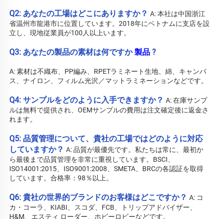
Q2: あなたの工場はどこにありますか？ 
A: 
本社は中国浙江
省温州市龍港市に位置しています。2018年にベトナムに支店を設
立し、現地従業員が100人以上います。 
Q3: あなたの製品の素材は何ですか 
製品 
?
A: 素材は不織布、PP編み、RPETラミネート生地、綿、キャンバ
ス、ナイロン、フィルム光沢／マットラミネーションなどです。 
Q4: サンプルをどのように入手できますか？ 
A: 在庫サンプ
ルは無料で提供され、OEMサンプルの費用は注文確定後に返金さ
れます。 
Q5: 品質管理について、貴社の工場ではどのように対応
していますか？ 
A: 品質が最優先です。私たちは常に、最初か
ら最後まで品質管理を非常に重視しています。BSCI、
ISO14001:2015、ISO9001:2008、SMETA、BRCの各認証を取得
しています。合格率：98％以上。 
Q6: 貴社の世界的ブランドのお客様はどこですか？ 
A: コ
カ・コーラ、KIABI、スコダ、FCB、トリップアドバイザー、
H&M、エスティ ローダー、ホビーロビーなどです。 