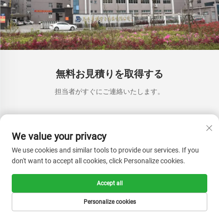
無料お見積りを取得する
担当者がすぐにご連絡いたします。
メール
We value your privacy
0/100
We use cookies and similar tools to provide our services. If you
氏名
don't want to accept all cookies, click Personalize cookies.
0/100
Accept all
Personalize cookies
会社名