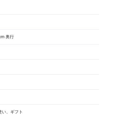
7cm 奥行
使い、ギフト