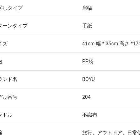
ざしタイプ
肩幅
ターンタイプ
手紙
イズ
41cm 幅 * 35cm 高さ *1
包
PP袋
ランド名
BOYU
デル番号
204
ンドル
不織布
途
旅行、アウトドア、日常