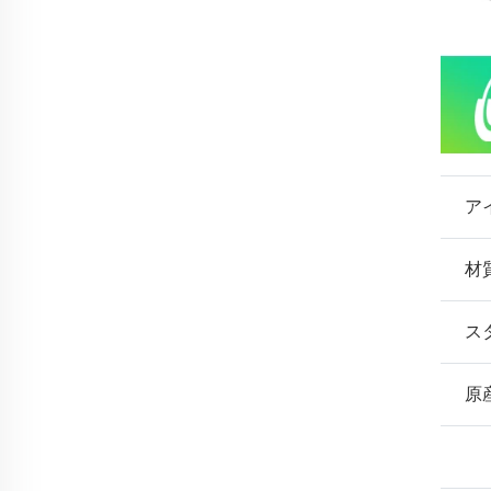
ア
材
ス
原