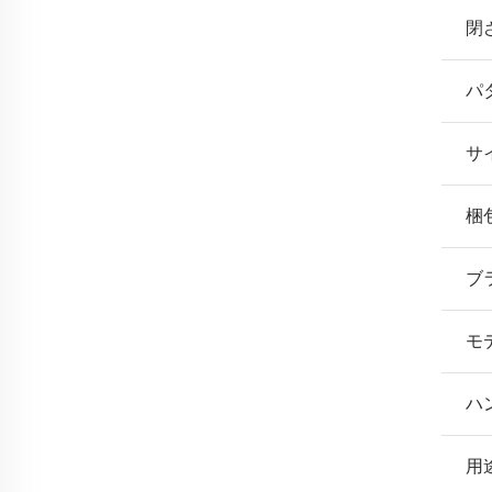
閉
パ
サ
梱
ブ
モ
ハ
用