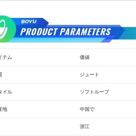
イテム
価値
質
ジュート
タイル
ソフトループ
産地
中国で
浙江