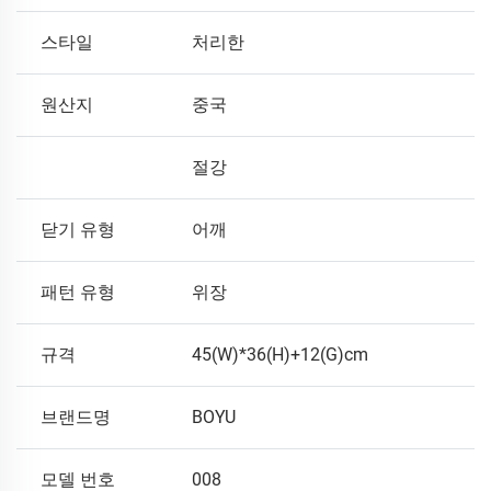
스타일
처리한
원산지
중국
절강
닫기 유형
어깨
패턴 유형
위장
규격
45(W)*36(H)+12(G)cm
브랜드명
BOYU
모델 번호
008