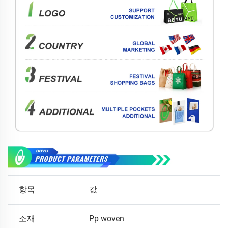
항목
값
소재
Pp woven