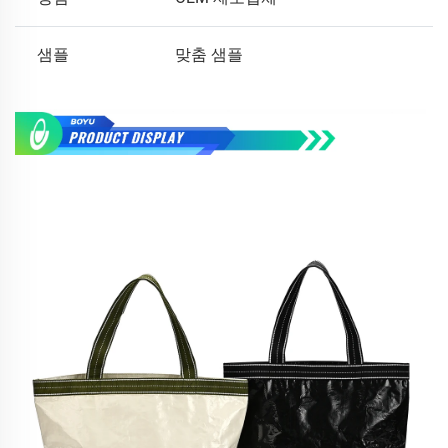
샘플
맞춤 샘플