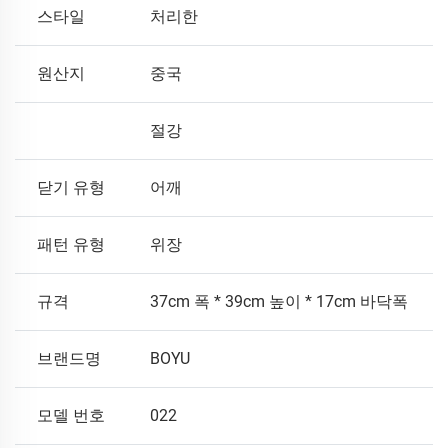
스타일
처리한
원산지
중국
절강
닫기 유형
어깨
패턴 유형
위장
규격
37cm 폭 * 39cm 높이 * 17cm 바닥폭
브랜드명
BOYU
모델 번호
022