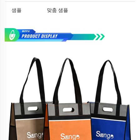
샘플
맞춤 샘플