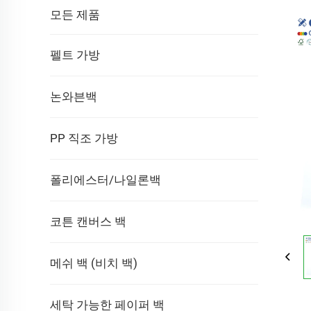
모든 제품
펠트 가방
논와븐백
PP 직조 가방
폴리에스터/나일론백
코튼 캔버스 백
메쉬 백 (비치 백)
세탁 가능한 페이퍼 백