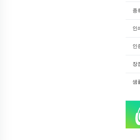
종
인
인
장
샘