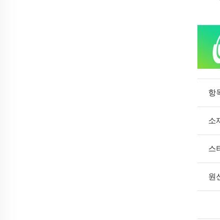
항
소
스
원