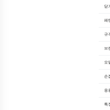
닫
패
규
브
모
손
응
특