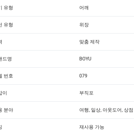
기 유형
어깨
턴 유형
위장
격
맞춤 제작
랜드명
BOYU
델 번호
079
잡이
부직포
용 분야
여행, 일상, 아웃도어, 상점
징
재사용 가능