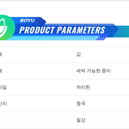
목
값
재
세탁 가능한 종이
타일
처리한
산지
중국
절강