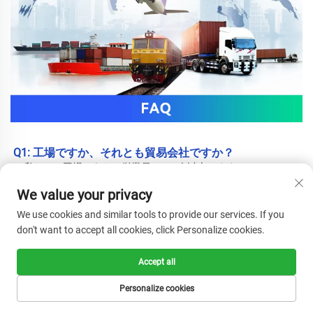
Q1: 工場ですか、それとも貿易会社ですか？ 
A: 私たちは工場であり、従業員は400人以上います。 
We value your privacy
Q2: あなたの工場はどこにありますか？ 
A: 
本社は中国浙江
We use cookies and similar tools to provide our services. If you
省温州市龍港市に位置しています。2018年にベトナムに支店を設
don't want to accept all cookies, click Personalize cookies.
立し、現地従業員が100人以上います。 
Accept all
Q3: あなたの製品の素材は何ですか 
製品 
?
Personalize cookies
A: 素材は不織布、PP編み、RPETラミネート生地、綿、キャンバ
ス、ナイロン、フィルム光沢／マットラミネーションなどです。 