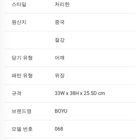
스타일
처리한
원산지
중국
절강
닫기 유형
어깨
패턴 유형
위장
규격
33W x 38H x 25.5D cm
브랜드명
BOYU
모델 번호
068