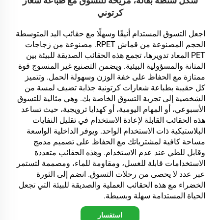
شكل شنطة بقالة، مريحة للتسوق مع طباعة شعار
كرتوني
اجعل التسوق المستدام أنيقًا وسهلًا مع حقائب اليد المتوسطة
الحجم المصنوعة من قماش RPET. مصنوعة من زجاجات
PET المعاد تدويرها، تجمع هذه الحقائب الصديقة للبيئة بين
المتانة والمسؤولية البيئية. ويضمن التصنيع غير المنسوج قوة
ممتازة مع الحفاظ على خفة الوزن وسهولة الحمل. وتتميز
كل حقيبة بطباعة شعارات كرتونية جذابة تضيف لمسة من
الشخصية إلى تجربة التسوق الخاصة بك. وهي مثالية للتسوق
الأسبوعي، أو المهام اليومية، أو كهدايا ترويجية، حيث تساعد
هذه الحقائب القابلة لإعادة الاستخدام في تقليل النفايات
البلاستيكية ذات الاستخدام الواحد. ويوفر الداخلية الواسعة
مساحة كافية لمشترياتك مع الحفاظ على تصميم مدمج
وقابل للطي عند عدم الاستخدام. وهذه الحقائب متعددة
الاستخدامات قابلة للغسل، ومقاومة للماء، ومصممة لتستمر
عبر عدد لا يحصى من رحلات التسوق. انضم إلى الثورة
الخضراء مع هذه الحقائب العملية والصديقة للبيئة التي تجعل
الحياة المستدامة سهلة وبسيطة.
استفسار