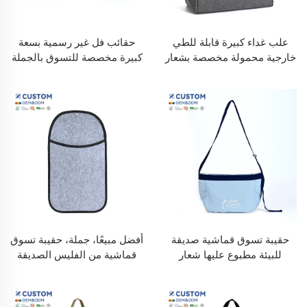
علب غداء كبيرة قابلة للطي
حقائب فل غير رسمية بسعة
خارجية محمولة مخصصة بشعار
كبيرة مخصصة للتسوق بالجملة
للطلاب وصناديق تبريد للمكاتب
مع مقابض، حقائب يد كبيرة
بأكياس عازلة حرارية
عادية للاستخدام في
السوبرماركت
حقيبة تسوق قماشية صديقة
أفضل مبيعًا، جملة، حقيبة تسوق
للبيئة مطبوع عليها شعار
قماشية من الفليس الصديقة
مخصص، قابلة لإعادة
للبيئة بلون مخصص عادي،
الاستخدام، من مادة القطن مع
حقيبة فليس قماشية صديقة
مقبض من الكتان والقطن
للبيئة بلون مخصص عادي