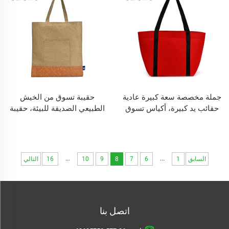
للاستخدام اليومي
جملة مخصصة سعة كبيرة عادية
حقيبة تسوق من الخيش
حقائب يد كبيرة، أكياس تسوق
الطبيعي الصديقة للبيئة، حقيبة
كاجوال من الفelt مع مقابض
يد برتغالية من خشب الفلين،
علبة ماكياج قابلة لإعادة التدوير
ومقاومة للماء للاستخدام
اليومي
...
...
السابق
1
6
7
8
9
10
16
التالي
اتصل بنا