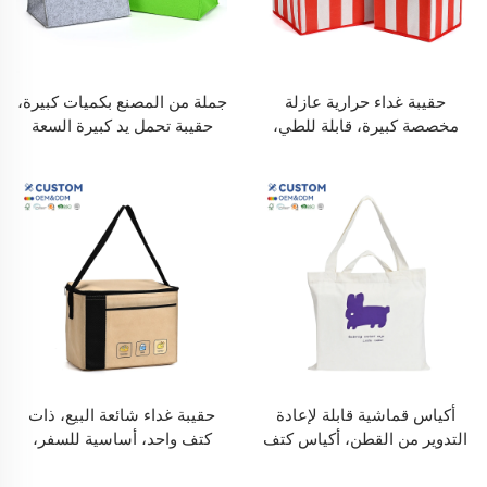
حقيبة غداء حرارية عازلة
جملة من المصنع بكميات كبيرة،
مخصصة كبيرة، قابلة للطي،
حقيبة تحمل يد كبيرة السعة
محمولة، ومثالية للتخييم
وبجودة عالية من الفيلت القابل
والنزهات، معزولة لحفظ العلب
لإعادة الاستخدام، مصنوعة من
باردة في الهواء الطلق، صندوق
مادة البولي كربونات مع طباعة
عازل قابل للطي
كرتونية، مناسبة للسفر
والاستخدام الخارجي
أكياس قماشية قابلة لإعادة
حقيبة غداء شائعة البيع، ذات
التدوير من القطن، أكياس كتف
كتف واحد، أساسية للسفر،
للتسوق، لتغليف الملابس
محمولة، خارجية، كبيرة السعة،